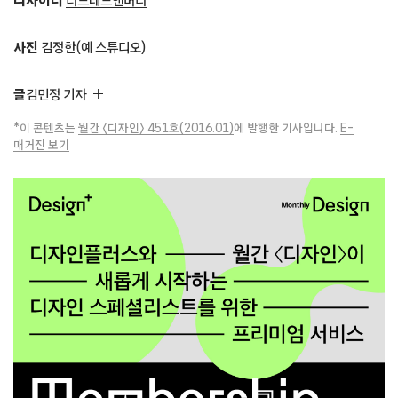
디자이너
더브레드앤버터
사진
김정한(예 스튜디오)
글
김민정 기자
*이 콘텐츠는
월간 〈디자인〉 451호(2016.01)
에 발행한 기사입니다.
E-
매거진 보기