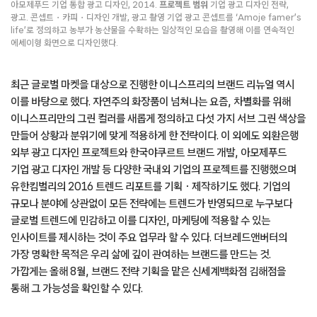
아모제푸드 기업 통합 광고 디자인, 2014.
프로젝트 범위
기업 광고 디자인 전략,
광고. 콘셉트・카피・디자인 개발, 광고 촬영 기업 광고 콘셉트를 ‘Amoje famer’s
life’로 정의하고 농부가 농산물을 수확하는 일상적인 모습을 촬영해 이를 연속적인
에세이형 화면으로 디자인했다.
최근 글로벌 마켓을 대상으로 진행한 이니스프리의 브랜드 리뉴얼 역시
이를 바탕으로 했다. 자연주의 화장품이 넘쳐나는 요즘, 차별화를 위해
이니스프리만의 그린 컬러를 새롭게 정의하고 다섯 가지 서브 그린 색상을
만들어 상황과 분위기에 맞게 적용하게 한 전략이다. 이 외에도 외환은행
외부 광고 디자인 프로젝트와 한국야쿠르트 브랜드 개발, 아모제푸드
기업 광고 디자인 개발 등 다양한 국내외 기업의 프로젝트를 진행했으며
유한킴벌리의 2016 트렌드 리포트를 기획ㆍ제작하기도 했다. 기업의
규모나 분야에 상관없이 모든 전략에는 트렌드가 반영되므로 누구보다
글로벌 트렌드에 민감하고 이를 디자인, 마케팅에 적용할 수 있는
인사이트를 제시하는 것이 주요 업무라 할 수 있다. 더브레드앤버터의
가장 명확한 목적은 우리 삶에 깊이 관여하는 브랜드를 만드는 것.
가깝게는 올해 8월, 브랜드 전략 기획을 맡은 신세계백화점 김해점을
통해 그 가능성을 확인할 수 있다.