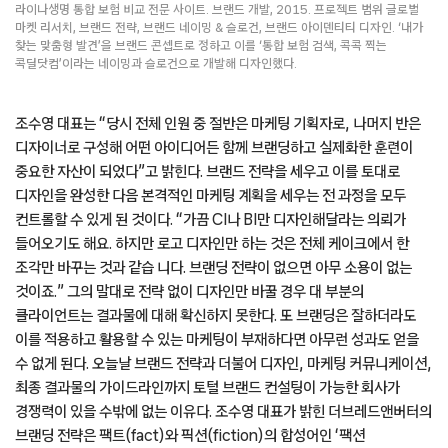
라이나생명 통합 보험 비교 전문 사이트. 브랜드 개발, 2015. 프로젝트 범위 글로벌
마켓 리서치, 브랜드 전략, 브랜드 네이밍 & 슬로건, 브랜드 아이덴티티 디자인. ‘내가
찾는 맞춤형 발견’을 브랜드 콘셉트로 정하고 이를 ‘통합 보험 검색, 콕콕 찍는
콕딜닷컴’이라는 네이밍과 슬로건으로 개발해 디자인했다.
조수영 대표는 “당시 전체 인원 중 절반은 마케팅 기획자로, 나머지 반은
디자이너로 구성해 어떤 아이디어든 함께 브랜딩하고 실제화한 훈련이
중요한 자산이 되었다”고 밝힌다. 브랜드 전략을 세우고 이를 토대로
디자인을 완성한 다음 본격적인 마케팅 계획을 세우는 전 과정을 모두
컨트롤할 수 있게 된 것이다. “가끔 CI나 BI만 디자인해달라는 의뢰가
들어오기도 해요. 하지만 로고 디자인만 하는 것은 전체 케이크에서 한
조각만 바꾸는 것과 같습 니다. 브랜딩 전략이 없으면 아무 소용이 없는
것이죠.” 그의 말대로 전략 없이 디자인만 바꿀 경우 대 부분의
클라이언트는 결과물에 대해 확신하지 못한다. 또 브랜딩은 잘하더라도
이를 적용하고 활용할 수 있는 마케팅이 부재하다면 아무런 성과도 얻을
수 없게 된다. 오늘날 브랜드 전략과 더불어 디자인, 마케팅 커뮤니케이션,
최종 결과물의 가이드라인까지 토털 브랜드 컨설팅이 가능한 회사가
경쟁력이 있을 수밖에 없는 이유다. 조수영 대표가 밝힌 더브레드앤버터의
브랜딩 전략은 팩트(fact)와 픽션(fiction)의 합성어인 ‘팩션