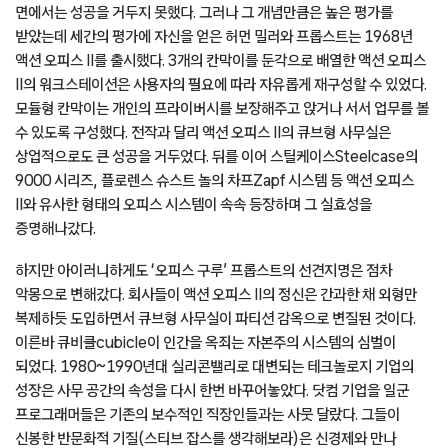
면에서는 성공을 거두지 못했다. 그러나 그 개념만큼은 높은 평가를
받았는데 세간의 평가에 자신을 얻은 허먼 밀러와 프롭스트는 1968년
액션 오피스 II를 출시했다. 3개의 칸막이를 둔각으로 배열한 액션 오피스
II의 워크스테이션은 사용자의 필요에 따라 자유롭게 재구성할 수 있었다.
모듈형 칸막이는 개인의 프라이버시를 보장해주고 앉거나 서서 업무를 볼
수 있도록 구성했다. 전작과 달리 액션 오피스 II의 큐브형 사무실은
상업적으로도 큰 성공을 거두었다. 뒤를 이어 스틸케이스Steelcase의
9000 시리즈, 플로렌스 슈스트 놀의 차프Zapf 시스템 등 액션 오피스
II와 유사한 형태의 오피스 시스템이 속속 등장하며 그 실효성을
증명해나갔다.
하지만 아이러니하게도 ‘오피스 구루’ 프롭스트의 선견지명은 점차
악몽으로 변해갔다. 회사들이 액션 오피스 II의 정신은 간과한 채 외형만
복제하듯 도입하면서 큐브형 사무실이 파티션 감옥으로 변질된 것이다.
이른바 큐비클cubicle이 인간을 옥죄는 자본주의 시스템의 심벌이
되었다. 1980~1990년대 실리콘밸리로 대변되는 테크놀로지 기업의
성장은 사무 공간의 속성을 다시 한번 바꾸어놓았다. 닷컴 기업을 일군
프로그래머들은 기존의 보수적인 직장인들과는 사뭇 달랐다. 그들이
신봉한 반문화적 기질(스티브 잡스를 생각해보라)은 신경제와 만나