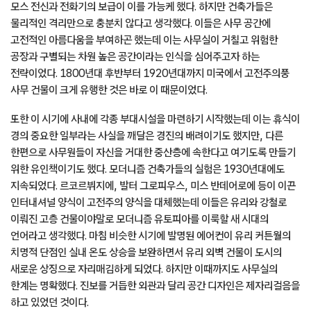
모스 전신과 전화기의 보급이 이를 가능케 했다. 하지만 건축가들은
물리적인 격리만으로 충분치 않다고 생각했다. 이들은 사무 공간에
고전적인 아름다움을 부여하곤 했는데 이는 사무실이 거칠고 위험한
공장과 구별되는 차원 높은 공간이라는 인식을 심어주고자 하는
전략이었다. 1800년대 후반부터 1920년대까지 미국에서 고전주의풍
사무 건물이 크게 유행한 것은 바로 이 때문이었다.
또한 이 시기에 사내에 각종 부대시설을 마련하기 시작했는데 이는 휴식이
경의 중요한 일부라는 사실을 깨달은 경진의 배려이기도 했지만, 다른
한편으로 사무원들이 자신을 거대한 중산층에 속한다고 여기도록 만들기
위한 유인책이기도 했다. 모더니즘 건축가들의 실험은 1930년대에도
지속되었다. 르코르뷔지에, 발터 그로피우스, 미스 반데어로에 등이 이끈
인터내셔널 양식이 고전주의 양식을 대체했는데 이들은 유리와 강철로
이뤄진 고층 건물이야말로 모더니즘 유토피아를 이룩할 새 시대의
언어라고 생각했다. 마침 비슷한 시기에 발명된 에어컨이 유리 커튼월의
치명적 단점인 실내 온도 상승을 보완하면서 유리 외벽 건물이 도시의
새로운 상징으로 자리매김하게 되었다. 하지만 이때까지도 사무실의
한계는 명확했다. 진보를 거듭한 외관과 달리 공간 디자인은 제자리걸음을
하고 있었던 것이다.