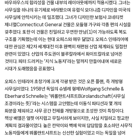
바우하우스의 합리성을 건물 내부의 레이아웃에까지 적용시켰다. 그녀는
사무실을 하나의 유기체로 바라봤으며 유럽식 모더니즘 디자인을 미국의
사무실에 안착시키는 데 일조했다. 그녀가 디자인한 보험사 코네티컷
제너럴Connecticut General 건물은 모듈형 가구와 각종 편의 시설을
갖추었다. 또한 이 건물은 친밀하고 우연한 만남(1)이 가능하도록 복도
구조를 기획했는데 이는 현대 오피스와 매우 닮았다. 오피스 인테리어에
대한 관심은 제2차 세계대전 이후 완벽히 재편된 산업 체계와도 밀접한
관련이 있었다. 산업의 주도권이 블루칼라에서 화이트칼라로 넘어온
것이다. 피터 드러커는 ‘지식 노동자’라는 말까지 만들어내며 새로운
시대가 도래했음을 공표했다.
오피스 인테리어 초창기에 크게 각광 받은 것은 오픈 플랜, 즉 개방형
사무실이었다. 1958년 독일의 슈넬레 형제Wolfgang Schnelle &
Eberhard Schnelle는 ‘뷔롤란트샤프트Bürolandschaft(사무실
조경이라는 뜻)’라는 시스템을 고안했는데 이동식 파티션과 몇 개의
화분을 제외하고 사무 공간 전체를 개방형으로 조성한 것이 특징이다.
책상 배열은 얼핏 어지럽고 무질서하게 보이지만, 사실 치밀하고 정교한
계획의 결과물이었다. 높은 칸막이와 벽에 막혀 답답함을 호소하던 사무직
노동자들에게 뷔롤란트샤프트는 신선한 실험이었고 이는 독일을 넘어