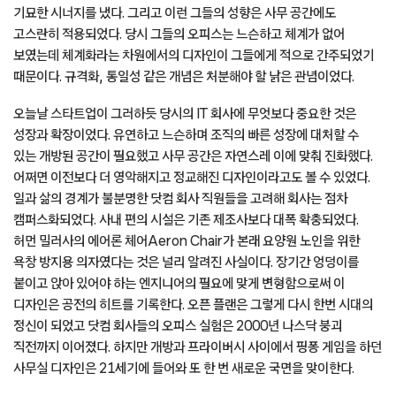
기묘한 시너지를 냈다. 그리고 이런 그들의 성향은 사무 공간에도
고스란히 적용되었다. 당시 그들의 오피스는 느슨하고 체계가 없어
보였는데 체계화라는 차원에서의 디자인이 그들에게 적으로 간주되었기
때문이다. 규격화, 통일성 같은 개념은 처분해야 할 낡은 관념이었다.
오늘날 스타트업이 그러하듯 당시의 IT 회사에 무엇보다 중요한 것은
성장과 확장이었다. 유연하고 느슨하며 조직의 빠른 성장에 대처할 수
있는 개방된 공간이 필요했고 사무 공간은 자연스레 이에 맞춰 진화했다.
어쩌면 이전보다 더 영악해지고 정교해진 디자인이라고도 볼 수 있었다.
일과 삶의 경계가 불분명한 닷컴 회사 직원들을 고려해 회사는 점차
캠퍼스화되었다. 사내 편의 시설은 기존 제조사보다 대폭 확충되었다.
허먼 밀러사의 에어론 체어Aeron Chair가 본래 요양원 노인을 위한
욕창 방지용 의자였다는 것은 널리 알려진 사실이다. 장기간 엉덩이를
붙이고 앉아 있어야 하는 엔지니어의 필요에 맞게 변형함으로써 이
디자인은 공전의 히트를 기록한다. 오픈 플랜은 그렇게 다시 한번 시대의
정신이 되었고 닷컴 회사들의 오피스 실험은 2000년 나스닥 붕괴
직전까지 이어졌다. 하지만 개방과 프라이버시 사이에서 핑퐁 게임을 하던
사무실 디자인은 21세기에 들어와 또 한 번 새로운 국면을 맞이한다.