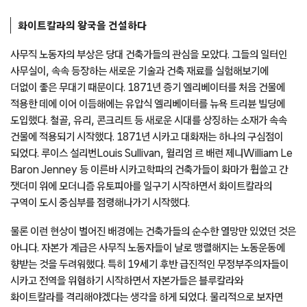
화이트칼라의 왕국을 건설하다
사무직 노동자의 부상은 당대 건축가들의 관심을 모았다. 그들의 일터인
사무실이, 속속 등장하는 새로운 기술과 건축 재료를 실험해보기에
더없이 좋은 무대기 때문이다. 1871년 증기 엘리베이터를 처음 건물에
적용한 데에 이어 이듬해에는 유압식 엘리베이터를 뉴욕 트리뷴 빌딩에
도입했다. 철골, 유리, 콘크리트 등 새로운 시대를 상징하는 소재가 속속
건물에 적용되기 시작했다. 1871년 시카고 대화재는 하나의 구심점이
되었다. 루이스 설리번Louis Sullivan, 윌리엄 르 배런 제니William Le
Baron Jenney 등 이른바 시카고학파의 건축가들이 화마가 휩쓸고 간
잿더미 위에 모더니즘 유토피아를 일구기 시작하면서 화이트칼라의
구역이 도시 중심부를 점령해나가기 시작했다.
물론 이런 현상이 벌어진 배경에는 건축가들의 순수한 열망만 있었던 것은
아니다. 자본가 계급은 사무직 노동자들이 날로 맹렬해지는 노동운동에
향받는 것을 두려워했다. 특히 19세기 후반 급진적인 무정부주의자들이
시카고 전역을 위협하기 시작하면서 자본가들은 블루칼라와
화이트칼라를 격리해야겠다는 생각을 하게 되었다. 물리적으로 보자면