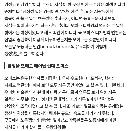
완성하고 남긴 말이다. 그런데 사실 이 한 문장 안에는 수많은 회색 지대가
존재한다. ‘진정성 있는 건물이란 무엇인가?’, ‘일하는 사람들에게
축복이란 높은 업무 효율성을 말하는가, 아니면 풍요로운 사내 편의
시설을 의미하는가?’ 하는 것들 말이다. 오피스 디자인의 역사는 그 답을
찾아가는 여정이었다고 해도 과언이 아니다. 즉 오피스 디자인의 변천사는
산업의 중심축이 어떻게 바뀌어왔는지를 보여주는 것뿐만이 아니라
오늘날 노동하는 인간homo laborans의 유토피아가 어떻게
생성됐는지를 보여준다.
공장을 모태로 태어난 현대 오피스
오피스는 유구한 역사를 자랑한다. 중세 수도원이나 도서관, 학자의
서재도 엄한 의미에서 보면 모두 사무 공간이었다고 할 수 있다. 피렌체의
우피치 미술관 역시 본래 메디치 가문이 회계 업무를 보기 위해 지은
일종의 사무실이었다. 하지만 현대적 의미의 사무실이 탄생한 것은
산업혁명 즈음이었다고 할 수 있다. 제조 기술의 발달로 인류는 유례없는
생산성 향상을 이룩했지만 체계는 규모의 속도를 따라가지 못했다.
곳곳에서 노동쟁의가 빈번히 일어났고 감독관들은 노동자에게 어떤
지시를 내려야 할지 몰라 우왕좌왕했다.