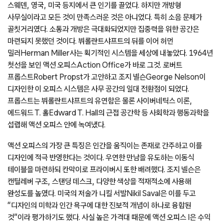
스웨덴, 영국, 미국 등지에서 큰 인기를 끌었다. 하지만 개방형
사무실이라고 모든 것이 만족스러운 것은 아니었다. 특히 소음 문제가
골칫거리였다. 소통과 개방은 극대화되었지만 집중력을 위한 공간은
마련되지 못했던 것이다. 뷔롤란트샤프트의 뒤를 이어 허먼
밀러Herman Miller사는 획기적인 시스템을 세상에 내놓았다. 1964년
첫선을 보인 액션 오피스Action Office가 바로 그것. 로버트
프롭스트Robert Propst가 고안하고 조지 넬슨George Nelson이
디자인한 이 오피스 시스템은 사무 공간의 일대 전환점이 되었다.
프롭스트는 뷔롤란트샤프트의 유연함은 물론 사이버네틱스 이론,
에드워드 T. 홀Edward T. Hall의 근접 공간학 등 사회학과 행동과학을
섭렵해 액션 오피스 안에 녹여냈다.
액션 오피스의 가장 큰 특징은 인간을 움직이는 존재로 간주하고 이를
디자인에 적극 반영한다는 것이다. 우연한 만남을 유도하는 이동식
테이블을 마련하되 칸막이로 프라이버시 또한 배려했다. 조지 넬슨은
캔틸레버 구조, 스탠딩 데스크, 다양한 색상을 적재적소에 사용해
완성도를 높였다. 미국의 저술가 니킬 서발Nikil Saval은 이를 두고
“디자인의 미학과 인간 욕구에 대한 진보적 개념이 하나로 융합된
것”이라 평가하기도 했다. 사실 높은 가격대 때문에 액션 오피스 I은 수익