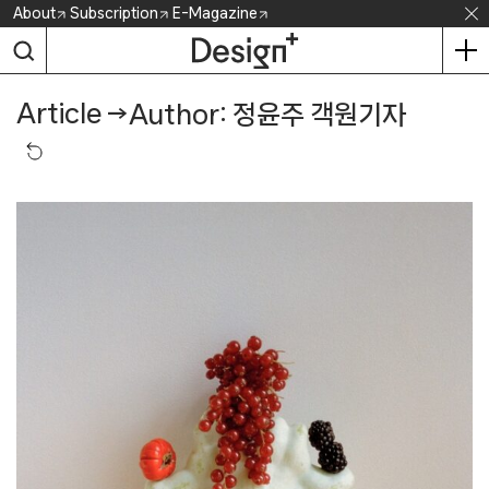
Skip
About
Subscription
E-Magazine
to
content
Article
→
Author: 정윤주 객원기자