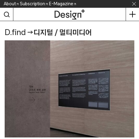
Skip
About
Subscription
E-Magazine
to
content
D.find
→
디지털 / 멀티미디어