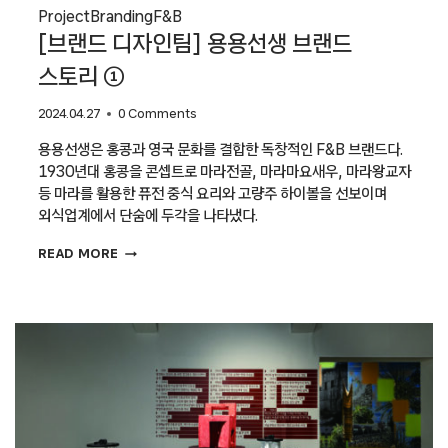
Project
Branding
F&B
[브랜드 디자인팀] 용용선생 브랜드
스토리 ①
2024.04.27
0 Comments
용용선생은 홍콩과 영국 문화를 결합한 독창적인 F&B 브랜드다.
1930년대 홍콩을 콘셉트로 마라전골, 마라마요새우, 마라왕교자
등 마라를 활용한 퓨전 중식 요리와 고량주 하이볼을 선보이며
외식업계에서 단숨에 두각을 나타냈다.
[브랜드
READ MORE
디자인팀]
용용선생
브랜드
스토리
①