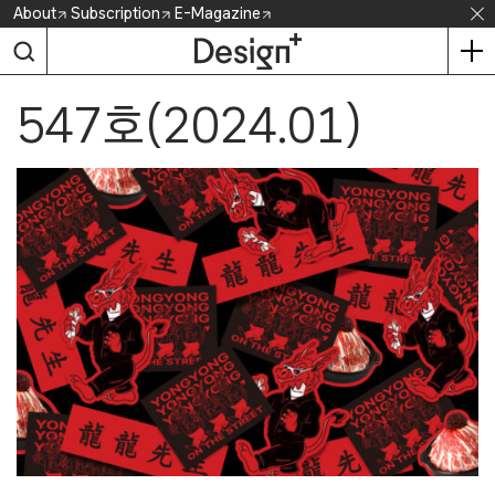
Skip
About
Subscription
E-Magazine
to
content
547호(2024.01)