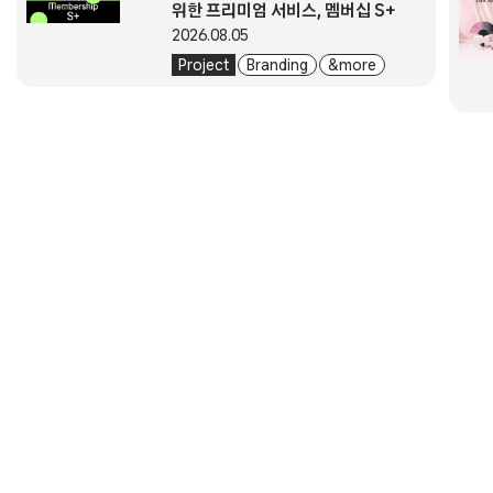
위한 프리미엄 서비스, 멤버십 S+
2026.08.05
Project
Branding
& more
About
Submission
Subscription
Newsletter
E-Magazine
서울시 중구 동호로 272 (주)디자인하우스
대표자. 이영혜
사업자등록번호. 203-81-43529
통신판매업신고번호. 2004-서울중구-1831
전화번호. 02-2275-6151
이메일. designplus@design.co.kr
주소. 서울특별시 중구 동호로 272, 디자인하우스
회사소개
이용약관
개인정보처리방침
고객센터
정기구독
E 매거진
제휴문의
광고문의