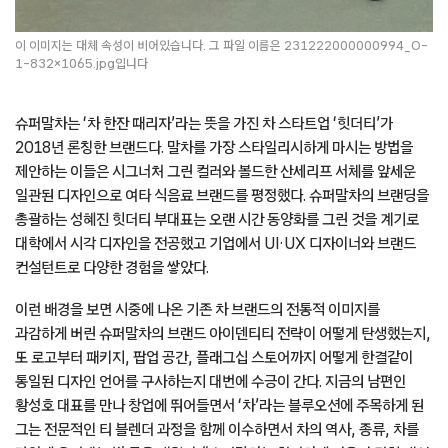
이 이미지는 대체 속성이 비어있습니다. 그 파일 이름은 231222000000994_O-
1-832×1065.jpg입니다
슈퍼말차는 ‘차 한잔 때리자’라는 뜻을 가진 차 스타트업 ‘힛더티’가
2018년 론칭한 브랜드다. 말차를 가장 스타일리시하게 마시는 방법을
제안하는 이들은 시그너처 그린 컬러와 볼드한 산세리프 서체를 앞세운
일관된 디자인으로 여타 식음료 브랜드를 평정했다. 슈퍼말차의 브랜딩을
총괄하는 성혜진 힛더티 부대표는 오랜 시간 동양화를 그린 것을 계기로
대학에서 시각 디자인을 전공했고 기업에서 UI·UX 디자이너와 브랜드
컨설턴트로 다양한 경험을 쌓았다.
이런 배경을 보면 시중에 나온 기존 차 브랜드의 전통적 이미지를
과감하게 버린 슈퍼말차의 브랜드 아이덴티티 전략이 어떻게 탄생했는지,
또 로고부터 패키지, 팝업 공간, 플래그십 스토어까지 어떻게 한결같이
통일된 디자인 언어를 구사하는지 대번에 수긍이 간다. 지금의 남편인
황성호 대표를 만나 창업에 뛰어들면서 ‘차’라는 블루오션에 주목하게 된
그는 전문적인 티 블렌더 과정을 함께 이수하면서 차의 역사, 종류, 차를