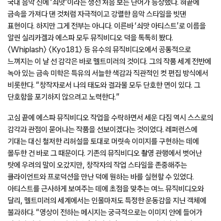
국내 음악 신에 ‘쇠맛’이라는 생전 처음 보는 단어가 등장했다. 혀끝에
금속을 가져다 댄 것처럼 자극적이고 강렬한 음악 스타일을 빗댄
표현이다. 하지만 그게 전부는 아니다. 이른바 ‘쇠맛 아티스트’로 이름을
알린 실리카겔과 에스파 모두 뮤직비디오 덕을 톡톡히 봤다.
〈Whiplash〉 〈Kyo181〉 등 유수의 뮤직비디오에서 공통적으로
느껴지는 이 날 선 감각은 바로 멜트미러의 것이다. 그의 작품 세계 전반에
녹아 있는 금속 미학은 특유의 서늘한 색감과 직관적인 컷 편집 방식에서
비롯한다. “창작자로서 나의 태도와 결과물 모두 단호한 면이 있다. 그
단호함을 포기하지 않으려고 노력한다.”
고심 끝에 에스파 뮤직비디오 작업을 수락하면서 세운 다짐 역시 스스로의
감각과 관점이 묻어나는 작품을 선보이겠다는 것이었다. 레퍼런스에
기대는 대신 철저한 리허설을 토대로 머릿속 이미지를 구현하는 데에
몰두한 건 바로 그 때문이다. 기존의 뮤직비디오 촬영 관행에서 벗어난
탓에 우려의 말이 오갔지만, 창작자의 작업 스타일을 존중해주는
클라이언트와 프로덕션을 만난 덕에 원하는 바를 실현할 수 있었다.
아티스트를 근사하게 보여주는 데에 초점을 맞추는 여느 뮤직비디오와
달리, 멜트미러의 세계에서는 인물마저도 특정한 운동감을 지닌 객체에
불과하다. “영상이 전하는 메시지는 궁극적으로는 이미지 안에 들어가