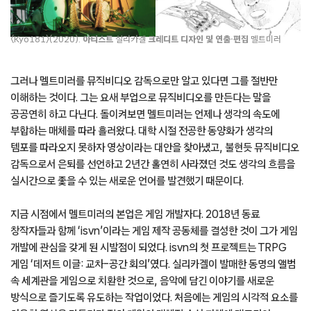
〈Kyo181〉(2020).
아티스트
실리카겔
크레디트 디자인 및 연출·편집
멜트미러
그러나 멜트미러를 뮤직비디오 감독으로만 알고 있다면 그를 절반만
이해하는 것이다. 그는 요새 부업으로 뮤직비디오를 만든다는 말을
공공연히 하고 다닌다. 돌이켜보면 멜트미러는 언제나 생각의 속도에
부합하는 매체를 따라 흘러왔다. 대학 시절 전공한 동양화가 생각의
템포를 따라오지 못하자 영상이라는 대안을 찾아냈고, 불현듯 뮤직비디오
감독으로서 은퇴를 선언하고 2년간 홀연히 사라졌던 것도 생각의 흐름을
실시간으로 좇을 수 있는 새로운 언어를 발견했기 때문이다.
지금 시점에서 멜트미러의 본업은 게임 개발자다. 2018년 동료
창작자들과 함께 ‘isvn’이라는 게임 제작 공동체를 결성한 것이 그가 게임
개발에 관심을 갖게 된 시발점이 되었다. isvn의 첫 프로젝트는 TRPG
게임 ‘데저트 이글: 교차-공간 회의’였다. 실리카겔이 발매한 동명의 앨범
속 세계관을 게임으로 치환한 것으로, 음악에 담긴 이야기를 새로운
방식으로 즐기도록 유도하는 작업이었다. 처음에는 게임의 시각적 요소를