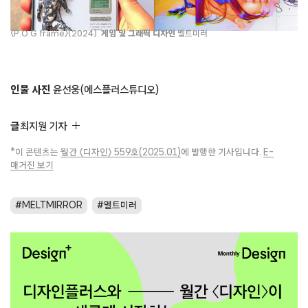
〈P.O.G frame〉(2024).
게임 및 그래픽 디자인
멜트미러
인물 사진
윤선웅(에스플러스튜디오)
글
최지원 기자
*이 콘텐츠는
월간 〈디자인〉 559호(2025.01)
에 발행한 기사입니다.
E-
매거진 보기
MELTMIRROR
멜트미러