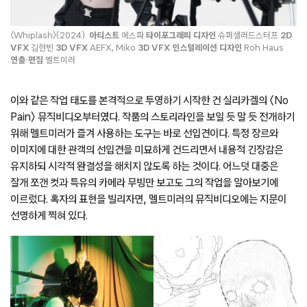
〈Whiplash〉(2024).
아티스트
에스파
타이포그래피 디자인
슈퍼샐러드스터프
2D
VFX
김한빈
3D VFX
AEFX, Miko
3D VFX 인스털레이션 디자인
Roh Haus
연출·편집
멜트미러
이와 같은 작업 태도를 본격적으로 투영하기 시작한 건 실리카겔의 〈No
Pain〉 뮤직비디오부터였다. 작품의 스토리라인을 보일 듯 말 듯 전개하기
위해 멜트미러가 즐겨 사용하는 도구는 바로 선입견이다. 특정 장르와
이미지에 대한 관객의 선입견을 미묘하게 건드리면서 내용적 긴장감은
유지하되 시각적 완결성을 해치지 않도록 하는 것이다. 어느덧 대중은
잘개 쪼갠 컷과 특유의 카메라 무빙만 보고도 그의 작업을 알아보기에
이르렀다. 혹자의 표현을 빌리자면, 멜트미러의 뮤직비디오에는 지문이
선명하게 찍혀 있다.