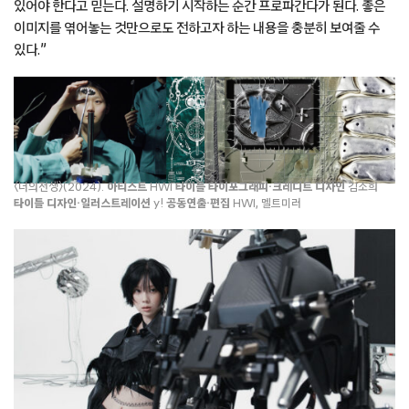
있어야 한다고 믿는다. 설명하기 시작하는 순간 프로파간다가 된다. 좋은
이미지를 엮어놓는 것만으로도 전하고자 하는 내용을 충분히 보여줄 수
있다.”
〈너의전생〉(2024).
아티스트
HWI
타이틀 타이포그래피
·
크레디트 디자인
김소희
타이틀 디자인·일러스트레이션
y!
공동연출·편집
HWI, 멜트미러