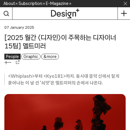
Skip
About
Subscription
E-Magazine
to
content
07 January 2025
[2025 월간 〈디자인〉이 주목하는 디자이너
15팀] 멜트미러
People
Graphic
& more
<Whiplash>부터 <Kyo181>까지. 동시대 음악 신에서 짙게
묻어나는 이 날 선 '쇠맛'은 멜트미러의 손에서 나온다.