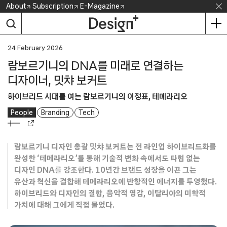
Skip
About
Subscription
E-Magazine
to
content
24 February 2026
람보르기니의 DNA를 미래로 연결하는
디자이너, 밋챠 보커트
하이브리드 시대를 여는 람보르기니의 이정표, 테메라리오
People
Branding
Tech
람보르기니 디자인 총괄 밋챠 보커트는 전 라인업 하이브리드화를
완성한 ‘테메라리오’를 통해 기술적 변화 속에서도 타협 없는
디자인 DNA를 강조한다. 10년간 브랜드 성장을 이끈 그는
유산과 혁신을 결합해 테메라리오에 반항적인 에너지를 투영했다.
하이브리드와 디자인의 결합, 음악적 영감, 이탈리아의 미학적
가치에 대해 그에게 직접 물었다.