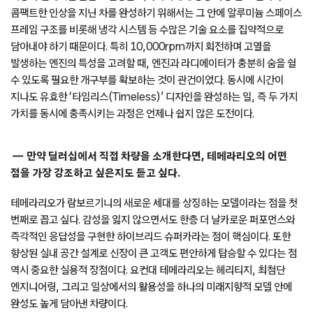
콤팩트한 인상을 지닌 차를 완성하기 위해서는 그 안에 알루미늄 스페이스
프레임 구조를 비롯해 냉각 시스템 등 수많은 기술 요소를 집약적으로
담아내야 하기 때문이다. 특히 10,000rpm까지 회전하며 고열을
발생하는 엔진의 특성을 고려할 때, 엔진과 라디에이터가 충분히 숨을 쉴
수 있도록 필요한 개구부를 확보하는 것이 관건이었다. 동시에 시간이
지나도 유효한 ‘타임리스(Timeless)’ 디자인을 완성하는 일, 즉 두 가지
가치를 동시에 충족시키는 과정은 언제나 쉽지 않은 도전이다.
만약 딜러십에서 직접 차량을 소개한다면, 테메라리오의 어떤
점을 가장 강조하고 싶은지도 듣고 싶다.
테메라리오가 람보르기니의 새로운 세대를 상징하는 모델이라는 점을 첫
번째로 꼽고 싶다. 감성을 잃지 않으면서도 한층 더 날카로운 퍼포먼스와
즉각적인 응답성을 구현한 하이브리드 슈퍼카라는 점이 핵심이다. 또한
향상된 실내 공간 설계로 신장이 큰 고객도 편안하게 탑승할 수 있다는 점
역시 중요한 실용적 장점이다. 요컨대 테메라리오는 헤리티지, 최첨단
엔지니어링, 그리고 일상에서의 활용성을 하나의 미래지향적 모델 안에
완성도 높게 담아낸 차량이다.