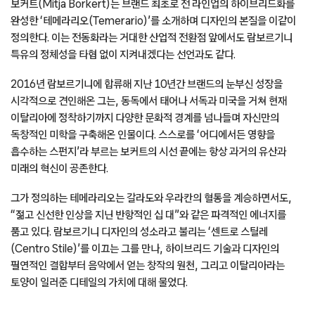
보커트(Mitja Borkert)는 브랜드 최초로 전 라인업의 하이브리드화를
완성한 ‘테메라리오(Temerario)’를 소개하며 디자인의 본질을 이같이
정의한다. 이는 전동화라는 거대한 산업적 전환점 앞에서도 람보르기니
특유의 정체성을 타협 없이 지켜내겠다는 선언과도 같다.
2016년 람보르기니에 합류해 지난 10년간 브랜드의 눈부신 성장을
시각적으로 견인해온 그는, 동독에서 태어나 서독과 미국을 거쳐 현재
이탈리아에 정착하기까지 다양한 문화적 경계를 넘나들며 자신만의
독창적인 미학을 구축해온 인물이다. 스스로를 ‘어디에서든 영향을
흡수하는 스펀지’라 부르는 보커트의 시선 끝에는 항상 과거의 유산과
미래의 혁신이 공존한다.
그가 정의하는 테메라리오는 갈라도와 우라칸의 혈통을 계승하면서도,
“젊고 신선한 인상을 지닌 반항적인 십 대”와 같은 파격적인 에너지를
품고 있다. 람보르기니 디자인의 성소라고 불리는 ‘센트로 스틸레
(Centro Stile)’를 이끄는 그를 만나, 하이브리드 기술과 디자인의
필연적인 결합부터 음악에서 얻는 창작의 원천, 그리고 이탈리아라는
토양이 일러준 디테일의 가치에 대해 물었다.