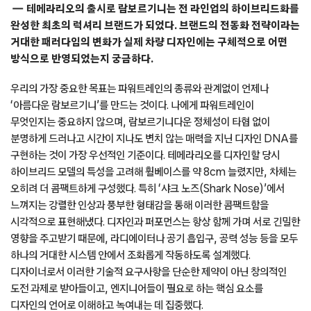
테메라리오의 출시로 람보르기니는 전 라인업의 하이브리드화를
완성한 최초의 럭셔리 브랜드가 되었다. 브랜드의 전동화 전략이라는
거대한 패러다임의 변화가 실제 차량 디자인에는 구체적으로 어떤
방식으로 반영되었는지 궁금하다.
우리의 가장 중요한 목표는 파워트레인의 종류와 관계없이 언제나
‘아름다운 람보르기니’를 만드는 것이다. 나에게 파워트레인이
무엇인지는 중요하지 않으며, 람보르기니다운 정체성이 타협 없이
분명하게 드러나고 시간이 지나도 변치 않는 매력을 지닌 디자인 DNA를
구현하는 것이 가장 우선적인 기준이다. 테메라리오를 디자인할 당시
하이브리드 모델의 특성을 고려해 휠베이스를 약 8cm 늘렸지만, 차체는
오히려 더 콤팩트하게 구성했다. 특히 ‘샤크 노즈(Shark Nose)’에서
느껴지는 강렬한 인상과 풍부한 형태감을 통해 이러한 콤팩트함을
시각적으로 표현해냈다. 디자인과 퍼포먼스는 항상 함께 가며 서로 긴밀한
영향을 주고받기 때문에, 라디에이터나 공기 흡입구, 공력 성능 등을 모두
하나의 거대한 시스템 안에서 조화롭게 작동하도록 설계했다.
디자이너로서 이러한 기술적 요구사항을 단순한 제약이 아닌 창의적인
도전 과제로 받아들이고, 엔지니어들이 필요로 하는 핵심 요소를
디자인의 언어로 이해하고 녹여내는 데 집중했다.