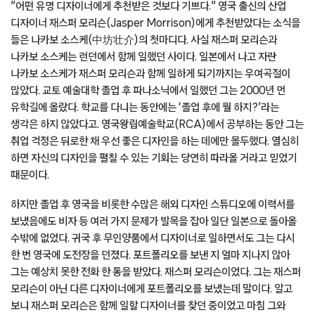
”어떤 유명 디자이너에게 추천받은 것보다 기쁘다.” 영국 출신의 산업
디자이너 재스퍼 모리슨(Jasper Morrison)에게 추천받았다는 소식을
들은 나카보 소스케(中坊壮介)의 첫마디다. 사실 재스퍼 모리슨과
나카보 소스케는 런던에서 함께 일했던 사이다. 일본에서 나고 자란
나카보 소스케가 재스퍼 모리슨과 함께 일하게 되기까지는 우여곡절이
많았다. 교토 예술대학 졸업 후 파나소닉에서 일했던 그는 2000년 먼
유학길에 올랐다. 학교를 다니는 동안에는 ‘졸업 후에 뭘 하지?’라는
생각은 하지 않았다고. 영국왕립예술학교(RCA)에서 공부하는 동안 그는
취업 걱정은 뒤로한 채 우선 좋은 디자인을 하는 데에만 몰두했다. 열심히
하면 자신의 디자인을 펼칠 수 있는 기회는 당연히 따라올 거라고 믿었기
때문이다.
하지만 졸업 후 영국을 비롯한 수많은 해외 디자인 스튜디오에 이력서를
보냈음에도 비자 등 여러 가지 문제가 발목을 잡아 일단 일본으로 돌아올
수밖에 없었다. 귀국 후 무인양품에서 디자이너로 일하면서도 그는 다시
한 번 영국에 도전장을 던졌다. 포트폴리오를 보낸 지 얼마 지나지 않아
그는 예상치 못한 전화 한 통을 받았다. 재스퍼 모리슨이었다. 그는 재스퍼
모리슨이 아닌 다른 디자이너에게 포트폴리오를 보냈는데 말이다. 알고
보니 재스퍼 모리슨은 함께 일할 디자이너를 찾던 중이었고 마침 그와