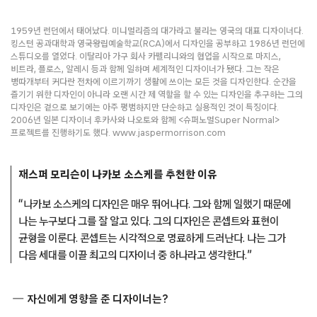
1959년 런던에서 태어났다. 미니멀리즘의 대가라고 불리는 영국의 대표 디자이너다.
킹스턴 공과대학과 영국왕립예술학교(RCA)에서 디자인을 공부하고 1986년 런던에
스튜디오를 열었다. 이탈리아 가구 회사 카펠리니와의 협업을 시작으로 마지스,
비트라, 플로스, 알레시 등과 함께 일하며 세계적인 디자이너가 됐다. 그는 작은
병따개부터 커다란 전차에 이르기까기 생활에 쓰이는 모든 것을 디자인한다. 순간을
즐기기 위한 디자인이 아니라 오랜 시간 제 역할을 할 수 있는 디자인을 추구하는 그의
디자인은 겉으로 보기에는 아주 평범하지만 단순하고 실용적인 것이 특징이다.
2006년 일본 디자이너 후카사와 나오토와 함께 <슈퍼노멀Super Normal>
프로젝트를 진행하기도 했다. www.jaspermorrison.com
재스퍼 모리슨이 나카보 소스케를 추천한 이유
“나카보 소스케의 디자인은 매우 뛰어나다. 그와 함께 일했기 때문에
나는 누구보다 그를 잘 알고 있다. 그의 디자인은 콘셉트와 표현이
균형을 이룬다. 콘셉트는 시각적으로 명료하게 드러난다. 나는 그가
다음 세대를 이끌 최고의 디자이너 중 하나라고 생각한다.”
자신에게 영향을 준 디자이너는?