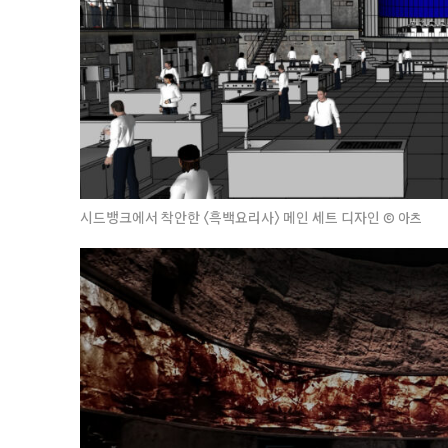
시드뱅크에서 착안한 〈흑백요리사〉 메인 세트 디자인
©
아츠