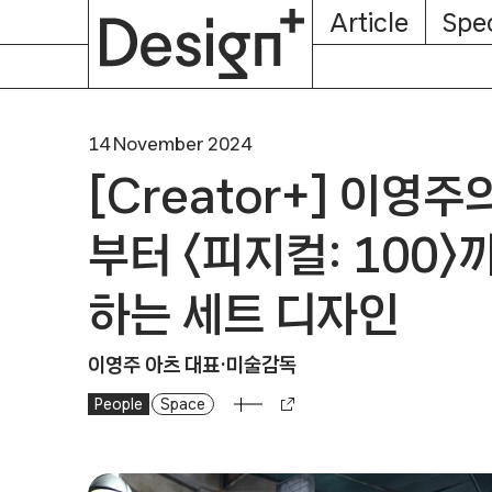
E-
Skip
Article
Spec
Subscription
About
Magazine
to
content
14 November 2024
[Creator+] 이영주의
부터 〈피지컬: 100
하는 세트 디자인
이영주 아츠 대표·미술감독
People
[Creator+] 이영주의 A to Z: 〈흑백요리사〉부터 〈
Space