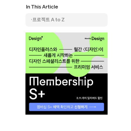
In This Article
프로젝트 A to Z