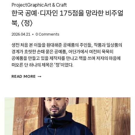
Project
Graphic
Art & Craft
한국 공예·디자인 175점을 망라한 비주얼
북, 〈정〉
2026.04.21
0 Comments
생전 처음 본 이들을 환대해준 공예품의 주인들, 작품과 일상품의
경계가 흐릿한 손때 묻은 공예품, 어딘가에서 여전히 묵묵히
공예품을 만들고 있을 제작자를 만나고 책을 쓰며 저자의 마음에
떠오른 단 하나의 제목은 ‘정’이었다.
한국
READ MORE
공예
·
디자인
175점을
망라한
비주얼
북,
〈정〉