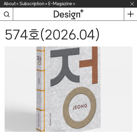
Skip
About
Subscription
E-Magazine
to
content
574호(2026.04)