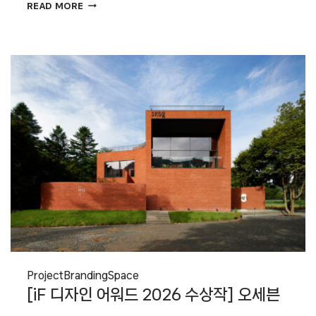
삼성전자의
READ MORE
새로운
디자인
방향성,
마우로
포르치니
CDO
Project
Branding
Space
[iF 디자인 어워드 2026 수상작] 오세븐