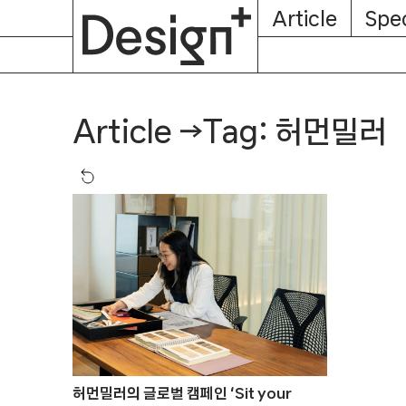
E-
Skip
Article
Spec
Subscription
About
Magazine
to
content
Tag: 허먼밀러
Article
→
허먼밀러의 글로벌 캠페인 ‘Sit your