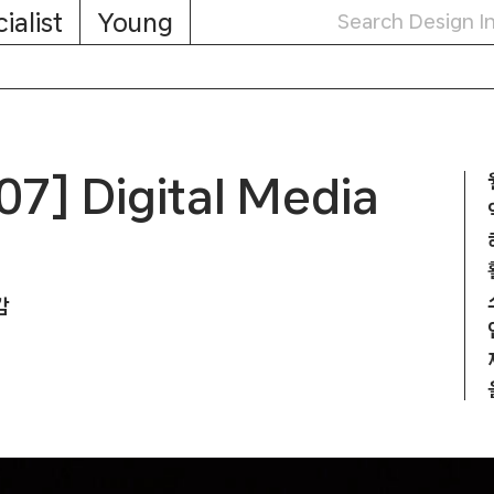
ialist
Young
] Digital Media
감