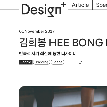
E-
Skip
Article
Spec
Subscription
About
Magazine
to
content
01 November 2017
김희봉 HEE BONG 
반복적 자기 쇄신에 능한 디자이너
People
Branding
Space
김희봉 HEE BONG KIM