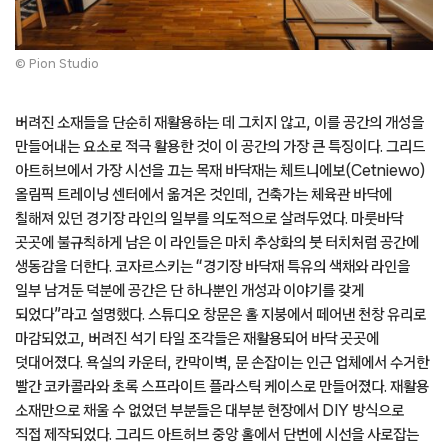
© Pion Studio
버려진 소재들을 단순히 재활용하는 데 그치지 않고, 이를 공간의 개성을
만들어내는 요소로 적극 활용한 것이 이 공간의 가장 큰 특징이다. 그리드
아트허브에서 가장 시선을 끄는 목재 바닥재는 체트니에보(Cetniewo)
올림픽 트레이닝 센터에서 옮겨온 것인데, 건축가는 체육관 바닥에
칠해져 있던 경기장 라인의 일부를 의도적으로 살려두었다. 마룻바닥
곳곳에 불규칙하게 남은 이 라인들은 마치 추상화의 붓 터치처럼 공간에
생동감을 더한다. 코자르스키는 “경기장 바닥재 특유의 색채와 라인을
일부 남겨둔 덕분에 공간은 단 하나뿐인 개성과 이야기를 갖게
되었다”라고 설명했다. 스튜디오 창문은 홀 지붕에서 떼어낸 천창 유리로
마감되었고, 버려진 석기 타일 조각들은 재활용되어 바닥 곳곳에
덧대어졌다. 욕실의 카운터, 칸막이벽, 문 손잡이는 인근 업체에서 수거한
빨간 코카콜라와 초록 스프라이트 플라스틱 케이스로 만들어졌다. 재활용
소재만으로 채울 수 없었던 부분들은 대부분 현장에서 DIY 방식으로
직접 제작되었다. 그리드 아트허브 중앙 홀에서 단번에 시선을 사로잡는