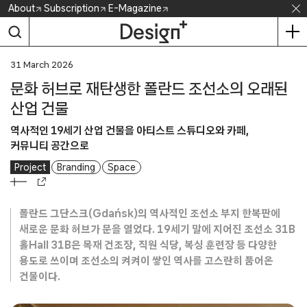
Skip
About
Subscription
E-Magazine
to
content
31 March 2026
문화 허브로 재탄생한 폴란드 조선소의 오래된
산업 건물
역사적인 19세기 산업 건물을 아티스트 스튜디오와 카페,
커뮤니티 공간으로
Project
Branding
Space
폴란드 그단스크(Gdańsk)의 역사적인 조선소 부지 한복판에
새로운 문화 허브가 문을 열었다. 19세기 말에 지어진 조선소 31B
홀Hall 31B은 목재 건조장, 직원 식당, 복싱 훈련장 등 다양한
용도로 쓰이며 조선소의 켜켜이 쌓인 역사를 고스란히 품어온
건물이다.