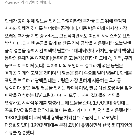
Agency)가 작업에 참여했다.
인쇄가 종이 위에 정보를 입히는 과정이라면 후가공은 그 위에 촉각적
서사와 입체적 깊이를 부여하는 공정이다. 이중 박은 인쇄 역사상 가장
오래된 후가공 기법 중 하나로, 고전적이면서도 여전히 사치스러운 표현
방식이다. 과거엔 순금을 얇게 펴 만든 진짜 금박을 사용했지만 오늘날엔
금속 성분을 증착시킨 착색박 필름으로 대체되었다. 하지만 공정의 핵심인
동판의 존재감은 여전하다(동판이라고 통칭하지만 마그네슘, 아연, 구리
등으로 이루어져 있다). 디자이너의 도안대로 정교하게 깎은 동판은
후가공 기계의 고열을 견디며 박 필름을 종이 속으로 밀어 넣는다. 인쇄물
표면을 보호하고 광택을 내는 코팅은 가장 흔하게 사용하는 후가공
방식이다. 얇은 투명 필름을 입히는 라미네이팅, 필름 대신 도공액을 덮어
피막을 형성하는 UV 코팅과 바니시 모두 디자인 결과물의 수명을
연장하고 시각적 위계를 형성하는 데 도움을 준다. 1970년대 중반에는
주로 PVC 필름을 접착제로 붙이는 초기 라미네이팅 형식을 사용했지만
1980년대에 이르러 액체 용액을 자외선으로 굳히는 UV 코팅이
대중화되었다. 1990년대에는 무광 코팅이 유행하면서 한국 북 디자인의
주류를 형성했다.