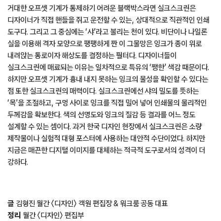
거대한 오프셋 기계가 통제하기 어려운 블랙박스라면 실크스크린은
디자이너가 직접 핸들을 쥐고 운전할 수 있는, 상대적으로 직관적인 인쇄
도구다. 그리고 그 중심에는 ‘샤’라고 불리는 천이 있다. 비단이나 나일론
실을 이용해 격자 모양으로 팽팽하게 짠 이 그물망은 잉크가 종이 위로
내려앉는 통로이자 해상도를 결정하는 필터다. 디자이너들이
실크스크린에 매료되는 이유는 일차적으로 특유의 ‘쨍한’ 색감 때문이다.
하지만 오프셋 기계가 흉내 내지 못하는 잉크의 물성을 확인할 수 있다는
점 또한 실크스크린의 매력이다. 실크스크린에선 샤의 밀도를 뜻하는
‘목’을 조절하고, 구멍 사이로 잉크를 직접 밀어 넣어 인쇄물의 물리적인
두께감을 확보한다. 색의 선명도와 잉크의 질감 등 결과를 어느 정도
설계할 수 있는 셈이다. 과거 한국 디자인 현장에서 실크스크린은 소량
제작물이나 실험적 대형 포스터에 사용하는 대안적 수단이었다. 하지만
지금은 매끈한 디지털 이미지를 대체하는 적극적 도구로서의 성격이 더
강하다.
글
김형진 월간 〈디자인〉 객원 편집장 & 워크룸 공동 대표
정리
월간 〈디자인〉 편집부