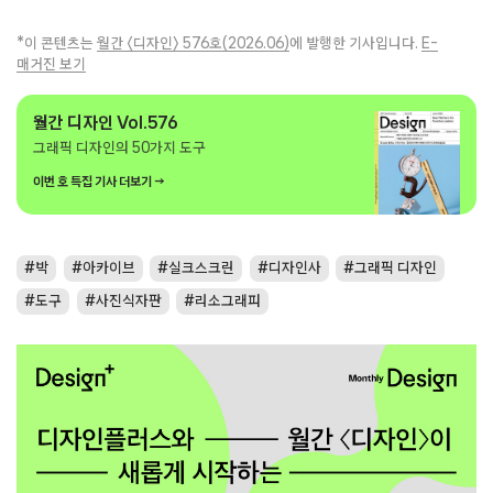
*이 콘텐츠는
월간 〈디자인〉 576호(2026.06)
에 발행한 기사입니다.
E-
매거진 보기
월간 디자인 Vol.576
그래픽 디자인의 50가지 도구
이번 호 특집 기사 더보기 →
박
아카이브
실크스크린
디자인사
그래픽 디자인
도구
사진식자판
리소그래피