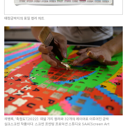
태창금박지의 포일 컬러 차트.
채병록, ‘축첩도’(2022). 여덟 가지 컬러와 32개의 레이어로 이루어진 금박
실크스크린 작품이다. 스크린 프린팅 프로덕션 스튜디오 SAA(Screen Art