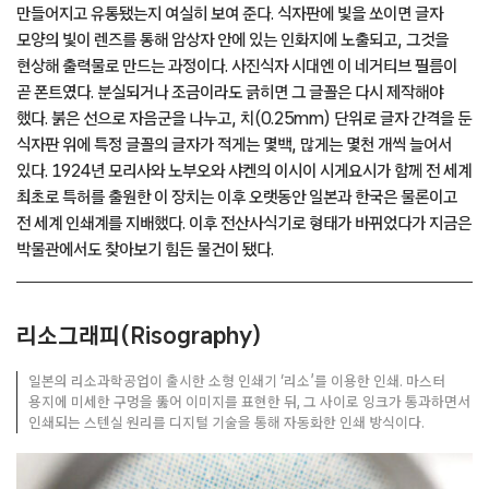
만들어지고 유통됐는지 여실히 보여 준다. 식자판에 빛을 쏘이면 글자
모양의 빛이 렌즈를 통해 암상자 안에 있는 인화지에 노출되고, 그것을
현상해 출력물로 만드는 과정이다. 사진식자 시대엔 이 네거티브 필름이
곧 폰트였다. 분실되거나 조금이라도 긁히면 그 글꼴은 다시 제작해야
했다. 붉은 선으로 자음군을 나누고, 치(0.25mm) 단위로 글자 간격을 둔
식자판 위에 특정 글꼴의 글자가 적게는 몇백, 많게는 몇천 개씩 늘어서
있다. 1924년 모리사와 노부오와 샤켄의 이시이 시게요시가 함께 전 세계
최초로 특허를 출원한 이 장치는 이후 오랫동안 일본과 한국은 물론이고
전 세계 인쇄계를 지배했다. 이후 전산사식기로 형태가 바뀌었다가 지금은
박물관에서도 찾아보기 힘든 물건이 됐다.
리소그래피(Risography)
일본의 리소과학공업이 출시한 소형 인쇄기 ‘리소’를 이용한 인쇄. 마스터
용지에 미세한 구멍을 뚫어 이미지를 표현한 뒤, 그 사이로 잉크가 통과하면서
인쇄되는 스텐실 원리를 디지털 기술을 통해 자동화한 인쇄 방식이다.