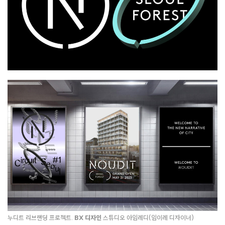
누디트 리브랜딩 프로젝트.
BX 디자인
스튜디오 아임레디(임이레 디자이너)