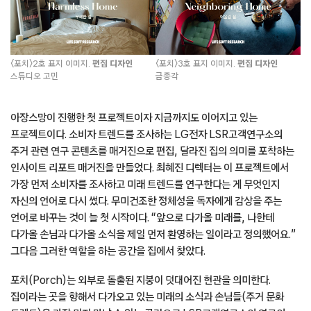
〈포치〉2호 표지 이미지.
편집 디자인
〈포치〉3호 표지 이미지.
편집 디자인
스튜디오 고민
금종각
아장스망이 진행한 첫 프로젝트이자 지금까지도 이어지고 있는
프로젝트이다. 소비자 트렌드를 조사하는 LG전자 LSR고객연구소의
주거 관련 연구 콘텐츠를 매거진으로 편집, 달라진 집의 의미를 포착하는
인사이트 리포트 매거진을 만들었다. 최혜진 디렉터는 이 프로젝트에서
가장 먼저 소비자를 조사하고 미래 트렌드를 연구한다는 게 무엇인지
자신의 언어로 다시 썼다. 무미건조한 정체성을 독자에게 감상을 주는
언어로 바꾸는 것이 늘 첫 시작이다. “앞으로 다가올 미래를, 나한테
다가올 손님과 다가올 소식을 제일 먼저 환영하는 일이라고 정의했어요.”
그다음 그러한 역할을 하는 공간을 집에서 찾았다.
포치(Porch)는 외부로 돌출된 지붕이 덧대어진 현관을 의미한다.
집이라는 곳을 향해서 다가오고 있는 미래의 소식과 손님들(주거 문화