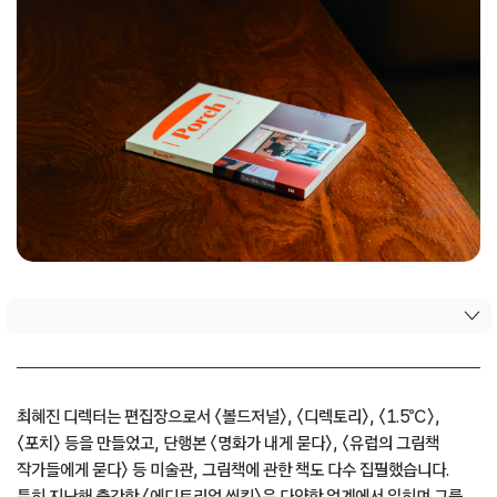
최혜진 디렉터는 편집장으로서 〈볼드저널〉, 〈디렉토리〉, 〈1.5℃〉,
〈포치〉 등을 만들었고, 단행본 〈명화가 내게 묻다〉, 〈유럽의 그림책
작가들에게 묻다〉 등 미술관, 그림책에 관한 책도 다수 집필했습니다.
특히 지난해 출간한 〈에디토리얼 씽킹〉은 다양한 업계에서 읽히며 그를