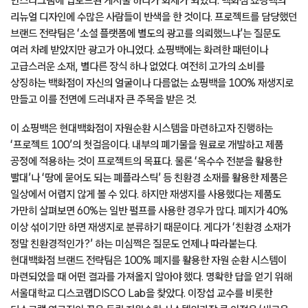
인스타그램에 업로드된 게시물 하나가 화제가 되었다. 백화점 쇼핑백의
리뉴얼 디자인에 수많은 사람들이 반색을 한 것이다. 프로젝트를 담당했던
브랜드 전략팀은 ‘소셜 플랫폼에 별도의 광고를 의뢰했느냐’는 질문도
여러 차례 받았지만 광고가 아니었다. 쇼핑백에는 화려한 패턴이나
고급스러운 소재, 별다른 장식 하나 없었다. 여전히 고가의 소비를
상징하는 백화점이 자신의 얼굴이나 다름없는 쇼핑백을 100% 재생지로
만들고 이를 전면에 드러내자 큰 주목을 받은 것.
이 쇼핑백은 현대백화점이 자원순환 시스템을 마련하고자 진행하는
‘프로젝트 100’의 첫걸음이다. 내부의 폐기물을 원료로 개발하고 제품
공정에 적용하는 것이 프로젝트의 목표다. 물론 ‘옥수수 전분을 활용한
빨대’나 ‘땅에 묻어도 되는 폐플라스틱’ 등 친환경 소재를 활용한 제품은
일상에서 어렵지 않게 볼 수 있다. 하지만 재생지를 사용했다는 제품도
가만히 살펴보면 60%는 일반 펄프를 사용한 경우가 많다. 폐지가 40%
이상 섞이기만 하면 재생지로 분류하기 때문이다. 게다가 ‘친환경 소재가
정말 친환경적인가?’ 하는 미심쩍은 질문도 언제나 따라붙는다.
현대백화점 브랜드 전략팀은 100% 폐지를 활용한 자원 순환 시스템이
마련되었을 때 어떤 결과를 가져올지 알아야 했다. 명확한 답을 얻기 위해
서울대학교 디스코랩DISCO Lab을 찾았다. 이장섭 교수를 비롯한