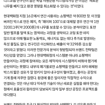
디스코랩 연구진이 꼽은 독립 자원순환 시스템의가장 큰 이점은 ‘새로운
나무를 베지 않고 환경 영향을 최소화할 수 있다는 것’이었다.
현대백화점 지점 16곳에서 연간 사용하는 쇼핑백은 약 800만 장. 이것을
버려진 박스로 만든 폐지, 즉 ‘페이퍼 100’으로 대체할 경우 연간 약 1만
3200그루(약 2000톤)의 나무를 보호할 수 있다는 분석이었다. 또한
일반 펄프를 탈색 또는 염색하는 과정을 생략하고 코팅 또한 하지
않으므로 이때 필요한 노동력도, 에너지도 없는 데다 추가로 발생하는
독성 물질도 없다. 연구진은 이산화탄소 배출이 약 3298톤 감소할
것이라고 밝혔다. 이러한 전문가의 분석이 뒷받침되자 브랜드 전략팀은
자신감을 얻었다. 그러나 현대백화점의 시스템뿐 아니라 쇼핑백이
만들어지는 과정에 참여하는 모든 제작자의 시스템까지 바꿔야 했기에
순탄하지는 못했다. 내부의 폐기물로만 쇼핑백을 만들려고 하자 해체된
박스의 짧은 섬유가 잘 엉키지 않아 내구성이 떨어졌고, 종이는 공장의
기계 틈에 자꾸만 걸렸다. 환경에 좋은 일이지만 직접적인 수익으로
연결되는 것은 아닌 데다 익숙한 기술이 아닌 새로운 실험을 해야 한다는
점에서 효율성과 합리성이 담보되지 않자 일부 생산 공장은 프로젝트를
마다했다.
브랜드 전략팀은 조금 더 현실적인 방안을 선택했다. 긴 섬유를 만들기