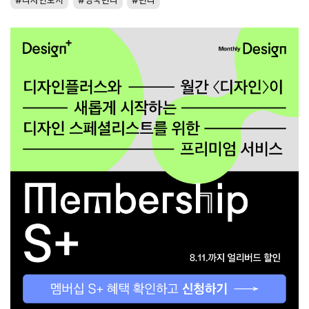
디자인도시
영국던디
던디