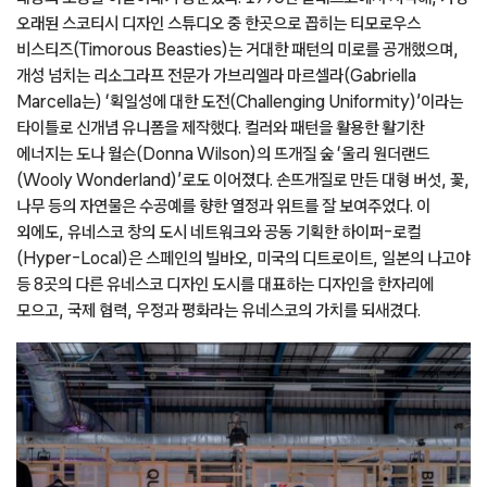
오래된 스코티시 디자인 스튜디오 중 한곳으로 꼽히는 티모로우스
비스티즈(Timorous Beasties)는 거대한 패턴의 미로를 공개했으며,
개성 넘치는 리소그라프 전문가 가브리엘라 마르셀라(Gabriella
Marcella는) ‘획일성에 대한 도전(Challenging Uniformity)’이라는
타이틀로 신개념 유니폼을 제작했다. 컬러와 패턴을 활용한 활기찬
에너지는 도나 윌슨(Donna Wilson)의 뜨개질 숲 ‘울리 원더랜드
(Wooly Wonderland)’로도 이어졌다. 손뜨개질로 만든 대형 버섯, 꽃,
나무 등의 자연물은 수공예를 향한 열정과 위트를 잘 보여주었다. 이
외에도, 유네스코 창의 도시 네트워크와 공동 기획한 하이퍼-로컬
(Hyper-Local)은 스페인의 빌바오, 미국의 디트로이트, 일본의 나고야
등 8곳의 다른 유네스코 디자인 도시를 대표하는 디자인을 한자리에
모으고, 국제 협력, 우정과 평화라는 유네스코의 가치를 되새겼다.