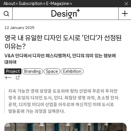
Skip
About
Subscription
E-Magazine
to
content
12 January 2025
영국 내 유일한 디자인 도시로 ‘던디’가 선정된
이유는?
V&A 던디에서 디자인 페스티벌까지, 던디의 의미 있는 행보에
대하여
Project
Branding
Space
Exhibition
지속 가능한 경제 성장을 도모하며 창의 산업에 꾸준히 투자한
영국 유일의 디자인 도시, 던디. 최첨단 생명 과학, 초소형 전자
공학, 디지털 미디어 산업을 아우르며 혁신적인 미래 도시로
발돋움해 가는 과정을 살펴본다.