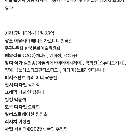
맥락 속에서 어떤 역할을 수행할 수 있을지 모색한다는 점에서 의미가
깊다.
기간
5월 10일~11월 23일
장소
이탈리아 베니스 자르디니 한국관
주관ꞏ주최
한국문화예술위원회
예술감독
CAC(정다영, 김희정, 정성규)
참여 작가
김현종(아뜰리에케이에이치제이), 박희찬(스튜디오히치),
양예나(플라스티크판타스티크), 이다미(플로라앤파우나)
어시스턴트 큐레이터
곽승찬
전시 디자인
김기석
그래픽 디자인
김유나
영상
백윤석
도록 디자인
오혜진
일러스트레이션
정진호
리서치
이정원
사진
최용준 ©2025 한국관 추진단