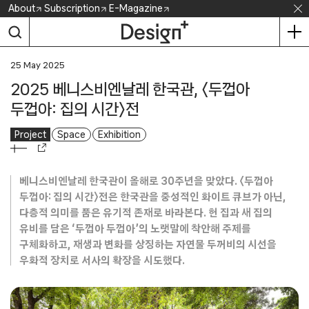
Skip
About
Subscription
E-Magazine
to
content
25 May 2025
2025 베니스비엔날레 한국관, 〈두껍아
두껍아: 집의 시간〉전
Project
Space
Exhibition
베니스비엔날레 한국관이 올해로 30주년을 맞았다. 〈두껍아
두껍아: 집의 시간〉전은 한국관을 중성적인 화이트 큐브가 아닌,
다층적 의미를 품은 유기적 존재로 바라본다. 헌 집과 새 집의
유비를 담은 ‘두껍아 두껍아’의 노랫말에 착안해 주제를
구체화하고, 재생과 변화를 상징하는 자연물 두꺼비의 시선을
우화적 장치로 서사의 확장을 시도했다.