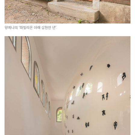
양예나의 ‘파빌리온 아래 삼천만 년’.