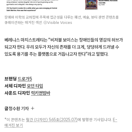
장애와 미학의 교차점에 주목해 접근성을 다루는 패션, 예술, 뷰티 관련 콘텐츠를
큐레이션하는 매거진 섹션. ⓒVisible Voices
베레니스 마지스트레티는 “비저블 보이스는 장애인들의 영감의 허브가
되고자 한다. 우리 모두가 자신의 존재를 더 크게, 당당하게 드러낼 수
있도록 용기를 주는 플랫폼으로 거듭나고자 한다”라고 말했다.
브랜딩
드로가5
서체 디자인
모던 타입
사운드 디자인
럭키앤밤바
글
정수환 기자
*이 콘텐츠는
월간 〈디자인〉 565호(2025.07)
에 발행한 기사입니다.
E-
매거진 보기