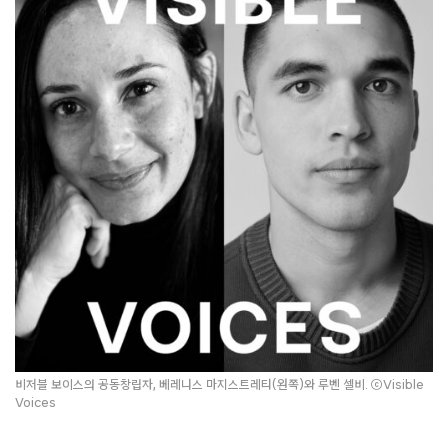
비저블 보이스의 공동창립자, 베레니스 마지스트레티(왼쪽)와 루벤 셀비. ⓒVisible
Voices