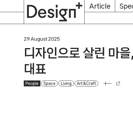
E-
Skip
Article
Spec
Subscription
About
Magazine
to
content
29 August 2025
디자인으로 살린 마을
대표
People
Space
Living
Art & Craft