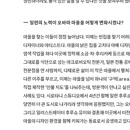
청빈하더라도 품격 있는 삶을 살 수 있다는 것을 보여주려 했
일련의 노력이 오바마 마을을 어떻게 변화시켰나?
마을을 찾는 이들이 점점 늘어났다. 이제는 빈집을 찾기 어려
디자이너와 아티스트다. 마을의 낡은 집을 고치다 아예 디자인
염색 작업을 하다 이곳에 정착해 소금·차·후리카케 등으로 재
그대로를 식단으로 삼는 마크로비오틱 전문가, 일본 전통 공
전문점을 연 사람까지, 다채로운 삶이 이 작은 마을에서 펼쳐
다른 이주를 부르고, 이제는 마을을 넘어 하나의 ‘구역(are
직접 제작한 ‘인물 지도’를 나눠주는데, 방문객이 만나고 싶
사례도 있다. 시로타니 스튜디오에서 4년간 함께 일한 후루쇼
당연히 더 큰 도시로 나가리라 생각하며 응원했지만, 그는 
그리고 일러스트레이터 후루쇼 유이와 결혼해 이곳에서 터전을
마을의 디자인 환경을 함께 키워가는 동료로서 공생하고 있다