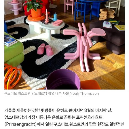
구스타브 웨스트만 암스테르담 팝업 내부
사진
Noah Thompson
가을을 재촉하는 강한 빗방울이 운하로 쏟아지던 8월의 마지막 날.
암스테르담의 가장 아름다운 운하로 꼽히는 프린센흐라흐트
(Prinsengracht)에서 열린 구스타브 웨스트만의 팝업 현장도 일반적인