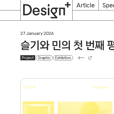
E-
Skip
Article
Spec
Subscription
About
Magazine
to
content
27 January 2026
슬기와 민의 첫 번째 
Project
Graphic
Exhibition
슬기와 민의 첫 번째 평론집