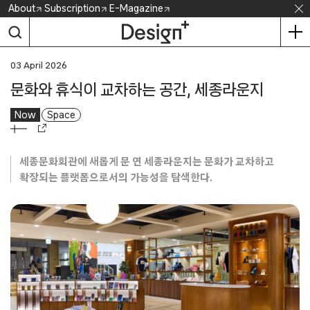
Skip
About
Subscription
E-Magazine
to
content
03 April 2026
문화와 휴식이 교차하는 공간, 세종라운지
Now
Space
세종문화회관에 새롭게 문 연 세종라운지는 문화가 교차하고
확장되는 플랫폼으로서의 가능성을 탐색한다.