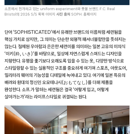
소프에서 전개하고 있는 uniform experiment와 풋볼 브랜드 F.C. Real
Bristol의 2026 S/S 룩북 이미지
사진
출처
SOPH. 홈페이지
단어 ‘SOPHISTICATED’에서 유래한 브랜드의 이름처럼 세련됨을
핵심 가치로 삼지만, 그 의미는 단순한 외형적 패셔너블함만을 뜻하지는
않는다. 절제된 우아함과 은은한 세련미를 의미하는 일본 고유의 미의식
‘이키(粋, いき)’를 바탕으로, 일상에 자연스럽게 스며드는 디자인을
지향한다. 유행을 좇기보다 오래도록 입을 수 있는 옷, 다양한 방식으로
스타일링할 수 있는 실용적인 구조를 중요하게 여기며 스포츠, 아웃도어,
밀리터리 웨어의 기능성을 디테일에 녹여내고 있다. 여기에 일본 특유의
배려와 환대의 정신인 오모테나시(おもてなし)를 더해 제품을
완성한다. 소프.가 말하는 세련됨은 결국 ‘어떻게 입고, 어떻게
살아가는가’라는 라이프스타일로 귀결되는 된다.