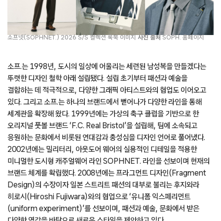
소프넷(SOPHNET.) 2026 S/S 컬렉션 룩북 이미지
사진
출처
SOPH. 홈페이지
소프.는 1998년, 도시의 일상에 어울리는 세련된 남성복을 만들겠다는
뚜렷한 디자인 철학 아래 설립됐다. 설립 초기부터 패션과 예술을
결합하는 데 적극적으로, 다양한 그래픽 아티스트와의 협업도 이어오고
있다. 그리고 소프.는 하나의 브랜드에서 뻗어나가 다양한 라인을 통해
세계관을 확장해 왔다. 1999년에는 가상의 축구 클럽을 기반으로 한
오리지널 풋볼 브랜드 ‘F.C. Real Bristol’을 설립해, 팀에 소속되고
응원하는 문화에서 비롯된 연대감과 충성심을 디자인 언어로 풀어냈다.
2002년에는 밀리터리, 아웃도어 웨어의 실용적인 디테일을 적용한
미니멀한 도시형 캐주얼웨어 라인 SOPHNET. 라인을 선보이며 현재의
브랜드 체계를 확립했다. 2008년에는 프라그먼트 디자인(Fragment
Design)의 수장이자 일본 스트리트 패션의 대부로 불리는 후지와라
히로시(Hiroshi Fujiwara)와의 협업으로 ‘유니폼 익스페리먼트
(uniform experiment)’를 선보이며, 패션과 예술, 문화에서 받은
다양한 영감을 바탕으로 새로운 스타일을 제안하고 있다.