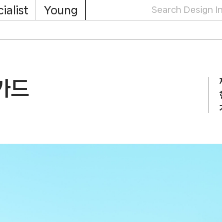
ialist
Young
카드