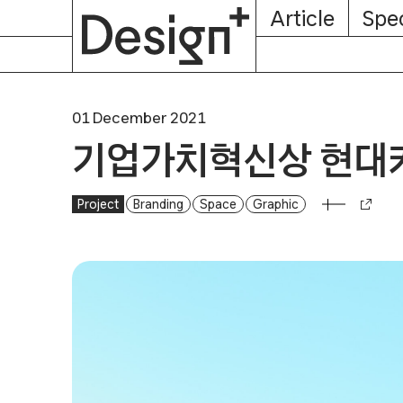
E-
Skip
Article
Spec
Subscription
About
Magazine
to
content
01 December 2021
기업가치혁신상 현대
Project
기업가치혁신상 현대카드
Branding
Space
Graphic