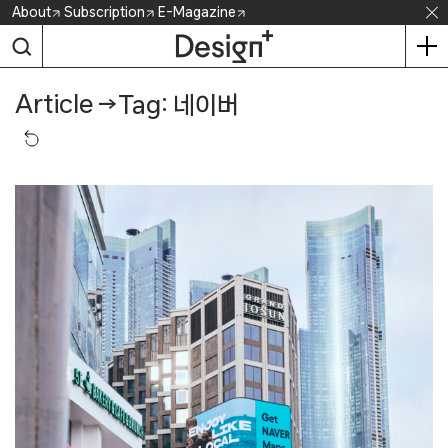
Skip
About
Subscription
E-Magazine
to
content
Article
→
Tag: 네이버