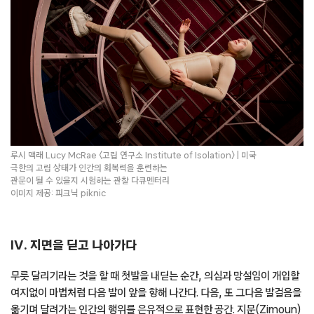
루시 맥래 Lucy McRae 〈고립 연구소 Institute of Isolation〉 | 미국
극한의 고립 상태가 인간의 회복력을 훈련하는
관문이 될 수 있을지 시험하는 관찰 다큐멘터리
이미지 제공: 피크닉 piknic
IV. 지면을 딛고 나아가다
무릇 달리기라는 것을 할 때 첫발을 내딛는 순간, 의심과 망설임이 개입할
여지없이 마법처럼 다음 발이 앞을 향해 나간다. 다음, 또 그다음 발걸음을
옮기며 달려가는 인간의 행위를 은유적으로 표현한 공간. 지문(Zimoun)
작가의 골판지로 제작한 88개의 DC모터 설치물을 통해 서로 다른
리듬이 만드는 굉장한 비주얼과 사운드에 압도당한다. 또한 밤 산책길에
만난 땅 위에 종이를 대고 압력을 가해 프로타주 기법으로 완성한 흑백
드로잉 작품까지 만나볼 수 있다.