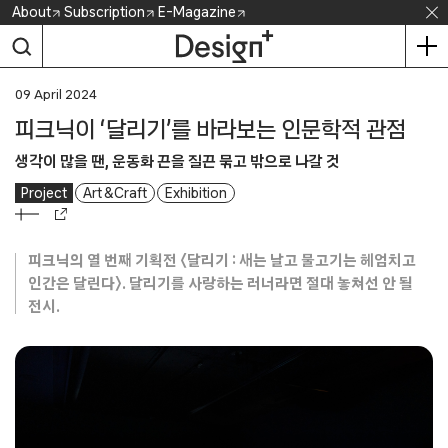
Skip
About
Subscription
E-Magazine
to
content
09 April 2024
피크닉이 ‘달리기’를 바라보는 인문학적 관점
생각이 많을 땐, 운동화 끈을 질끈 묶고 밖으로 나갈 것
Project
Art & Craft
Exhibition
피크닉의 열 번째 기획전 〈달리기 : 새는 날고 물고기는 헤엄치고
인간은 달린다〉. 달리기를 사랑하는 러너라면 절대 놓쳐선 안 될
전시.