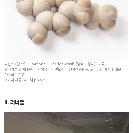
파슨스&찰스워스 Parsons & Charlesworth 〈행복의 형태〉 | 미국
달리기를 할 때 분비되어 행복감을 일으키는 신경전달물질, 도파민을 퍼즐 형태로
가시화한 작품
이미지 제공: 피크닉 piknic
II. 러너들