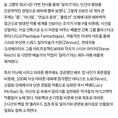
늘 그랬듯 피크닉은 이번 전시를 통해 ‘달리기’라는 인간의 행위를
인문학적인 관점으로 해부해 펼쳐 보였다. 그렇게 선보인 네 개의 큰
주제는 ‘몸’, ‘러너들’, ‘연습과 훈련’, ‘출발선’. 인체에 대한 해부학적
접근으로 방대한 작품 세계를 선보이는 조각가 이형구를 비롯해, 시선을
강탈하는 가설 건축으로 도시 미관을 바꾸는 베를린 건축 그룹 플라스티크
판타스티크(Plastique Fantastique), 역동적인 키네틱 아트를 통해
스타로 부상한 스위스 설치미술가 지문(Zimoun), 현대무용
크리에이티브 그룹 아트프로젝트보라와 작곡가 스티브 라이히(Steve
Reich) 등 다양한 예술가의 작업이 ‘달리기’라는 화두 아래 새롭게
해석된다.
특히 지난해 시카고 마라톤 완주에도 성공했던 배우 겸 사진가 류준열을
비롯해, 100회 이상 마라톤 대회에 참가했던 아티스트 노보(Novo),
고립된 상태에서의 단련 경험을 작품으로 승화한 루시 맥래(Lucy
McRae) 등, 자신의 삶 속에서 달리기를 실천해온 작가들의 자기고백적
작품들이 눈에 띈다. 자토펙과 손기정을 비롯해 인류 최초로 마라톤
2시간의 벽을 깬 엘리우드 킵초게 등 달리기와 관련된 흥미로운 인물들의
일화도 함께 소개한다.