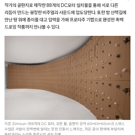
지문 Zimoun 〈88개의 DC 모터, 코튼 볼, 골판지 상자 60×60×60cm〉| 스위스
수많은 사람이 한꺼번에 달리는 듯한 진동이 느껴지는, 작은 공이 판재에 부딪히며
툭탁거리는 소리를 중첩시킨 설치 작품
이미지 제공: 피크닉 piknic