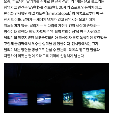
요즘, 피크닉이 달리기를 주제로 한 전시 <달리기 : 새는 날고 물고기는
헤엄치고 인간은 달린다>를 선보인다. 20세기 스포츠 영웅이자 체코
민주화 인사였던 에밀 자토펙(Emil Zátopek)의 어록으로부터 따 온
전시 타이틀. 날아가는 새에게 날개가 있고 헤엄치는 물고기에게
지느러미가 있듯, 달리기는 두 다리를 가진 인간이 세상에 존재하는
방식이라 말한다. 에밀 자토펙은 ‘인터벌 트레이닝’을 만든 사람으로
달리기의 불모지였던 체코슬로바키아 출신이자 홀로 독창적인 훈련법을
고안해 올림픽에서 우수한 성적을 낸 인물이다. 전시장에서는 그가
달리기하는 장면을 영상으로 만날 수 있는데, 특유의 찡그린 얼굴과
치열하게 휘젓는 팔이 오래도록 기억에 선명하게 남는다.