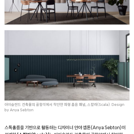
아이슬란드 건축물의 골함석에서 착안한 파형 흡음 패널, 스칼라(Scala). Design
by Anya Sebton
스톡홀름을 기반으로 활동하는 디자이너 안야 셉톤(Anya Sebton)이