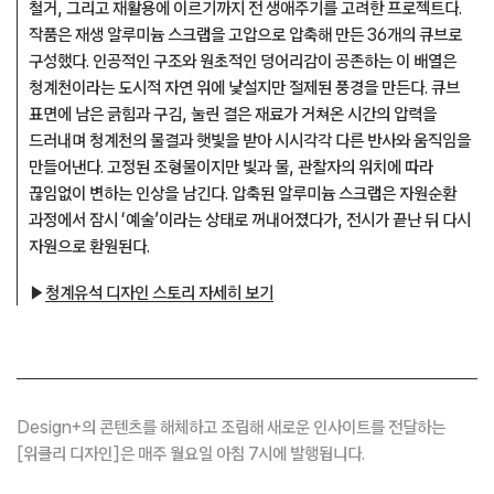
철거, 그리고 재활용에 이르기까지 전 생애주기를 고려한 프로젝트다.
작품은 재생 알루미늄 스크랩을 고압으로 압축해 만든 36개의 큐브로
구성했다. 인공적인 구조와 원초적인 덩어리감이 공존하는 이 배열은
청계천이라는 도시적 자연 위에 낯설지만 절제된 풍경을 만든다. 큐브
표면에 남은 긁힘과 구김, 눌린 결은 재료가 거쳐온 시간의 압력을
드러내며 청계천의 물결과 햇빛을 받아 시시각각 다른 반사와 움직임을
만들어낸다. 고정된 조형물이지만 빛과 물, 관찰자의 위치에 따라
끊임없이 변하는 인상을 남긴다. 압축된 알루미늄 스크랩은 자원순환
과정에서 잠시 ‘예술’이라는 상태로 꺼내어졌다가, 전시가 끝난 뒤 다시
자원으로 환원된다.
▶
청계유석 디자인 스토리 자세히 보기
Design+의 콘텐츠를 해체하고 조립해 새로운 인사이트를 전달하는
[위클리 디자인]은 매주 월요일 아침 7시에 발행됩니다.