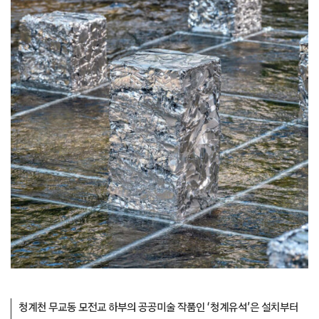
청계천 무교동 모전교 하부의 공공미술 작품인 ‘청계유석’은 설치부터