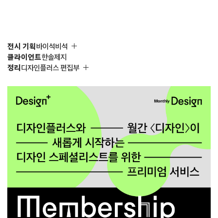
전시 기획
바이석비석
클라이언트
한솔제지
정리
디자인플러스 편집부