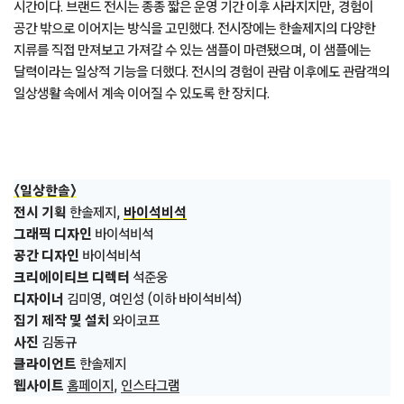
시간이다. 브랜드 전시는 종종 짧은 운영 기간 이후 사라지지만, 경험이
공간 밖으로 이어지는 방식을 고민했다. 전시장에는 한솔제지의 다양한
지류를 직접 만져보고 가져갈 수 있는 샘플이 마련됐으며, 이 샘플에는
달력이라는 일상적 기능을 더했다. 전시의 경험이 관람 이후에도 관람객의
일상생활 속에서 계속 이어질 수 있도록 한 장치다.
〈일상한솔〉
전시 기획
한솔제지,
바이석비석
그래픽 디자인
바이석비석
공간 디자인
바이석비석
크리에이티브 디렉터
석준웅
디자이너
김미영, 여인성 (이하 바이석비석)
집기 제작 및 설치
와이코프
사진
김동규
클라이언트
한솔제지
웹사이트
홈페이지
,
인스타그램