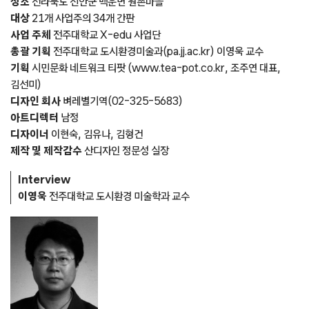
장소
전라북도 진안군 백운면 원촌마을
대상
21개 사업주의 34개 간판
사업 주체
전주대학교 X-edu 사업단
총괄 기획
전주대학교 도시환경미술과(pa.jj.ac.kr) 이영욱 교수
기획
시민문화 네트워크 티팟 (www.tea-pot.co.kr, 조주연 대표,
김선미)
디자인 회사
벼레별기역(02-325-5683)
아트디렉터
남정
디자이너
이현숙, 김유나, 김형건
제작 및 제작감수
산디자인 정문성 실장
Interview
이영욱
전주대학교 도시환경 미술학과 교수