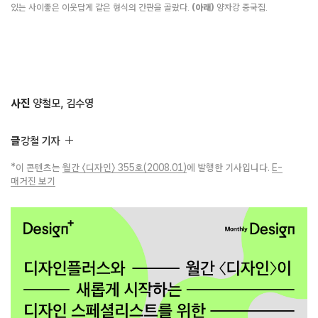
있는 사이좋은 이웃답게 같은 형식의 간판을 골랐다.
(아래)
양자강 중국집.
사진
양철모, 김수영
글
강철 기자
*이 콘텐츠는
월간 〈디자인〉 355호(2008.01)
에 발행한 기사입니다.
E-
매거진 보기