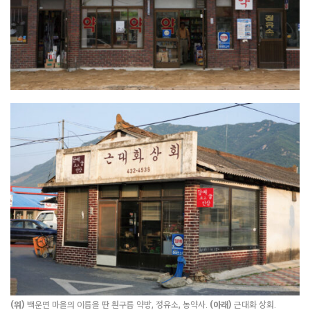
(위)
백운면 마을의 이름을 딴 흰구름 약방, 정유소, 농약사.
(아래)
근대화 상회.