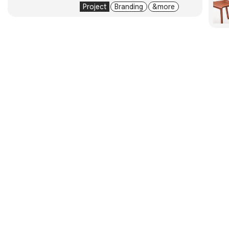
Project
Branding
& more
About
Submission
Subscription
Newsletter
E-Magazine
서울시 중구 동호로 272 (주)디자인하우스
대표자. 이영혜
사업자등록번호. 203-81-43529
통신판매업신고번호. 2004-서울중구-1831
전화번호. 02-2275-6151
이메일. designplus@design.co.kr
주소. 서울특별시 중구 동호로 272, 디자인하우스
회사소개
이용약관
개인정보처리방침
고객센터
정기구독
E 매거진
제휴문의
광고문의
패밀리 사이트