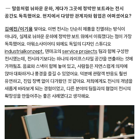
말씀처럼 뉘하운 운하, 게다가 그곳에 정박한 보트라는 전시
공간도 독특했어요. 현지에서 다양한 관계자와 협업은 어떠셨어요?
김예진/이기용
맞아요. 이번 전시는 단순히 제품을 진열하는 방식이
아니라, 실제로 뉘하운 운하에 정박한 보트 위에서 이뤄졌다는 점이 가장
독특했어요. 아워소사이어티 외에도 독일의 디자인 스튜디오
industrialkonzept
, 덴마크의
service projects
팀과 함께 구성한
전시였는데, 전시라기보다는 하나의 라이프스타일 공간을 연출하는 것에
가까웠죠. 음료와 스낵이 함께 놓여 있고, 사람들은 자연스럽게 의자에
앉아 대화하거나 풍경을 즐길 수 있었어요. 덕분에 관람객 반응도 훨씬
유연하고, 진입 장벽 없이 다가왔던 것 같아요. 저희에게도 전시의 개념을
새롭게 바라보게 되는 경험이었고, 다른 분야의 팀들과의 협업이 전시의
확장성을 만들어주는 좋은 사례였다고 생각해요.