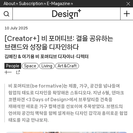
Skip
About
Subscription
E-Magazine
to
content
10 July 2025
[Creator+] 비 포머티브: 결을 공유하는
브랜드와 성장을 디자인하다
김예진 & 이기용 비 포머티브 디자이너·디렉터
People
Space
Living
Art & Craft
비 포머티브(be formative)는 제품, 가구, 공간을 넘나들며
협업의 태도로 디자인을 확장해온 스튜디오다. 지난 6월, 덴마크
코펜하겐 <3 Days of Design>에서 브루탈리즘 건축을
재해석한 새로운 가구 컬렉션을 선보이며 주목받았다. 브랜드의
언어와 공간의 맥락을 함께 설계하는 디자인 감각과 흥미로운 협업
태도를 지금 만나보자.