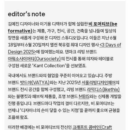
editor’s note
김예진 디자이너와 이기용 디렉터가 함께 설립한
비 포머티브(be
formative)
는 제품, 가구, 전시, 공간, 건축을 넘나들며 일상의
장면을 새롭게 구성해 온 디자인 스튜디오입니다. 이들은 지난 6월
18일부터 6월 20일까지 열린 북유럽 최대 디자인 행사
<3 Days of
Design 2025>
에 참여했는데요. 덴마크 리빙 브랜드
아워소사이어티(Oursociety)
의 전시를 통해 의자와 테이블로
구성된 새로운 ‘Kant Collection’을 선보였죠.
국내에서도 브랜드와의 협업을 꾸준히 이어오고 있습니다. 주방
브랜드
밧드야(VATYA)
와는 지난 2025년
서울리빙디자인페어
의
브랜드 전시 공간을 함께 구성했고, 리빙 브랜드
라익디스(likethix)
와는 블랭킷과 패브릭 제품을, 조명 브랜드
MBIS
와는 신제품 개발을
진행 중입니다. 브랜드마다 작업의 결이 다르지만, 비 포머티브는
언제나 ‘디자이너의 손이 닿을 수 있는 지점’을 끝까지 좇으며 균형을
조율해 왔죠.
이러한 배경에는 비 포머티브의 전신인
크래프트 콤바인(Craft