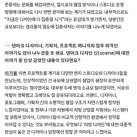
존중하는 문화를 체감하면서, 앞으로의 협업 방식이나 스튜디오 운영
방향에 대해서도 다시 한번 생각해 보는 계기가 되었고요. 내부적으로도
“지금은 디자인에 더 집중할 시기”라는 공감대가 생기면서, 당분간은
규모보다는 결과물의 밀도에 집중하자는 이야기를 나누게 되었어요.
덴마크 디자이너, 기획자, 프로젝트 매니저와 업무 외적인
이야기도 많이 나누셨을 듯 해요. 덴마크 디자인 신(scene)에 대한
이야기 중 인상 깊었던 내용이 있다면요?
이기용
이번 프로젝트를 계기로 다양한 현지 스튜디오와 디자이너들을
만났는데, 인상적이었던 건 규모에 상관없이 협업이 굉장히 유연하게
이루어진다는 점이었어요. 대부분 두세 명의 소규모 팀이었지만, 서로의
역할이 명확했고 크레딧도 잘 공유되더라고요. 브랜드, 디자이너,
포토그래퍼, 기획자 간의 수평적인 협업 구조가 자연스럽게 정착된
느낌이었어요. 또 정부나 기관 차원에서 리빙 산업을 지원하는 시스템이
잘 갖춰져 있어서, 디자이너들이 비교적 안정적인 환경에서 창작을
이어갈 수 있다는 것도 부러웠고요. 무엇보다 ‘리빙 디자인’에 대한 대중적
관심이 높은 건 디자이너 입장에선 정말 큰 차이라고 느꼈어요.