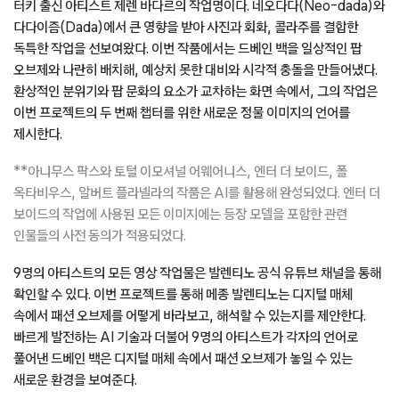
터키 출신 아티스트 제렌 바다르의 작업명이다. 네오다다(Neo-dada)와
다다이즘(Dada)에서 큰 영향을 받아 사진과 회화, 콜라주를 결합한
독특한 작업을 선보여왔다. 이번 작품에서는 드베인 백을 일상적인 팝
오브제와 나란히 배치해, 예상치 못한 대비와 시각적 충돌을 만들어냈다.
환상적인 분위기와 팝 문화의 요소가 교차하는 화면 속에서, 그의 작업은
이번 프로젝트의 두 번째 챕터를 위한 새로운 정물 이미지의 언어를
제시한다.
**아니무스 팍스와 토털 이모셔널 어웨어니스, 엔터 더 보이드, 폴
옥타비우스, 알버트 플라넬라의 작품은 AI를 활용해 완성되었다. 엔터 더
보이드의 작업에 사용된 모든 이미지에는 등장 모델을 포함한 관련
인물들의 사전 동의가 적용되었다.
9명의 아티스트의 모든 영상 작업물은 발렌티노 공식 유튜브 채널을 통해
확인할 수 있다. 이번 프로젝트를 통해 메종 발렌티노는 디지털 매체
속에서 패션 오브제를 어떻게 바라보고, 해석할 수 있는지를 제안한다.
빠르게 발전하는 AI 기술과 더불어 9명의 아티스트가 각자의 언어로
풀어낸 드베인 백은 디지털 매체 속에서 패션 오브제가 놓일 수 있는
새로운 환경을 보여준다.