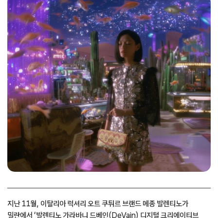
지난 11월, 이탈리아 럭셔리 오트 쿠튀르 브랜드 메종 발렌티노가
밀란에서 ‘발렌티노 가라바니 드베인(DeVain) 디지털 크리에이티브