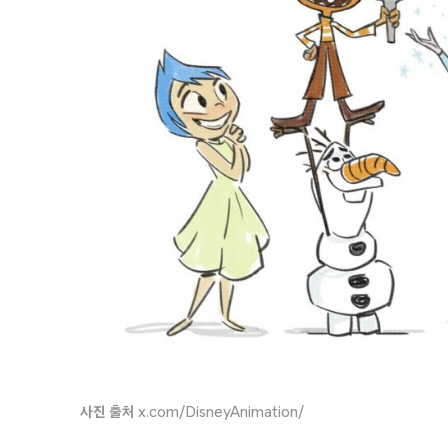
사진 출처
x.com/DisneyAnimation/