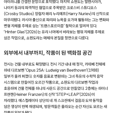
아이러니를 간결한 문장으로 포착했다. 마지막 쇼윈도는 발렌시아가,
나이키 등과의 파격적인 협업으로 주목받은 크로스비 스튜디오스
(Crosby Studios) 창립자 해리 누리예프(Harry Nuriev)의 신작으로
마무리됐다. 러시아 출신으로 파리와 뉴욕을 오가며 활동하는 그는 변화와
변형 자체를 주제로 삼는 ‘트랜스포르미즘’ 철학으로 알려져 있다.
‘Hinter Glas'(2026)는 유리 너머에서 바라보는 행위 자체를 주제로
삼은 작업으로, 쇼윈도라는 매체의 본질을 정면으로 다룬다.
외부에서 내부까지, 작품이 된 백화점 공간
전시는 건물 내부로도 확장됐다. 전시 기간 내내 매 정각, 카데베 전체에
하네 다르보벤 ‘Opus 25A: Ludwig van Beethoven'(1988)
일부가 울려 퍼졌다. 숫자를 음표로 변환하는 그녀 특유의 수학적 음악
시스템으로 만들어진 오르간 작품으로, 쇼윈도의 다르보벤 작업과
호응하며 건물 전체를 하나의 사운드 공간으로 만들었다. 2층에는 하이너
프란젠(Heiner Franzen)의 신작 ‘STEP+LEAP'(2026)이
자리했다. 에스컬레이터 상단의 네 개 스크린에서 걸음과 도약 동작을
담은 영상이 반복 재생되며, 방문객들은 올라오는 순간 자신도 모르는 새
작품의 일부가 됐다.