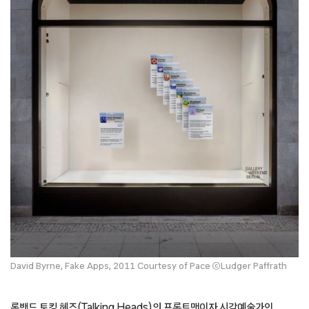
David Byrne, Fake Apps, 2011 Courtesy of Pace ⓒLudger Paffrath
록밴드 토킹 헤즈(Talking Heads)의 프론트맨이자 시각예술가인