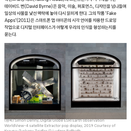
데이비드 번(David Byrne)은 음악, 미술, 퍼포먼스, 디자인을 넘나들며
일상의 사물을 낯선 맥락에 놓아 다시 읽히게 한다. 그의 작품 ‘Fake
Apps'(2011)은 스마트폰 앱 아이콘의 시각 언어를 차용한 드로잉
작업으로 디지털 인터페이스가 어떻게 우리의 인식을 형성하는지를
묻는다.
(왼쪽) Simon Denny, Digital Globe ESRI Earth observation
WorldView-4 satellite Extractor pop display, 2019 Courtesy of
Kraupa-Tuskany Zeidler ⓒ Ludger Paffrath