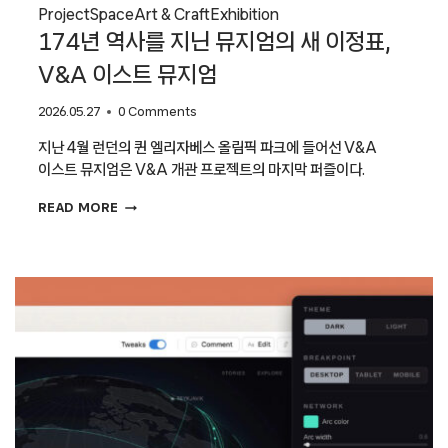
Project
Space
Art & Craft
Exhibition
174년 역사를 지닌 뮤지엄의 새 이정표,
V&A 이스트 뮤지엄
2026.05.27
0 Comments
지난 4월 런던의 퀸 엘리자베스 올림픽 파크에 들어선 V&A
이스트 뮤지엄은 V&A 개관 프로젝트의 마지막 퍼즐이다.
174년
READ MORE
역사를
지닌
뮤지엄의
새
이정표,
V&A
이스트
뮤지엄