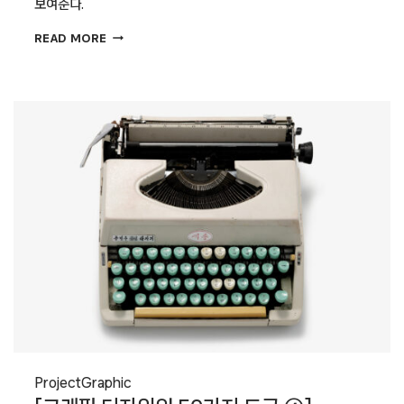
보여준다.
퐁피두센터
READ MORE
한화는
누가
디자인
했을까?
Project
Graphic