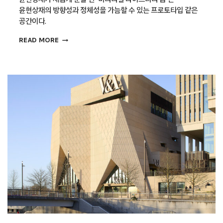
윤현상재의 방향성과 정체성을 가늠할 수 있는 프로토타입 같은
공간이다.
재료의
READ MORE
감각을
담은
공간,
윤현상재
머티리얼라이브러리
숍