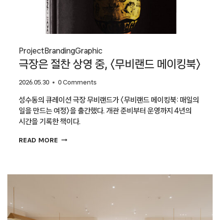
Project
Branding
Graphic
극장은 절찬 상영 중, 〈무비랜드 메이킹북〉
2026.05.30
0 Comments
성수동의 큐레이션 극장 무비랜드가 〈무비랜드 메이킹북: 매일의
일을 만드는 여정〉을 출간했다. 개관 준비부터 운영까지 4년의
시간을 기록한 책이다.
극장은
READ MORE
절찬
상영
중,
〈무비랜드
메이킹북〉