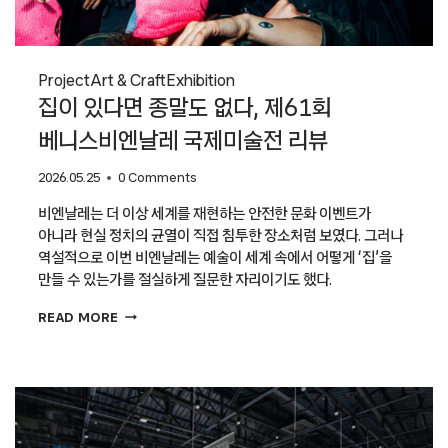
Project
Art & Craft
Exhibition
집이 있다면 종말도 없다, 제61회
베니스비엔날레 국제미술전 리뷰
2026.05.25
0 Comments
비엔날레는 더 이상 세계를 재현하는 안전한 문화 이벤트가
아니라 현실 정치의 균열이 직접 침투한 장소처럼 보였다. 그러나
역설적으로 이번 비엔날레는 예술이 세계 속에서 어떻게 ‘집’을
만들 수 있는가를 절실하게 질문한 자리이기도 했다.
집이
READ MORE
있다면
종말도
없다,
제61회
베니스비엔날레
국제미술전
리뷰