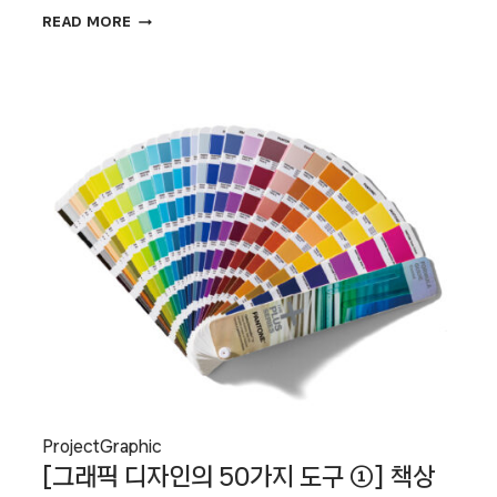
[그래픽
READ MORE
디자인의
50가지
도구
②]
인쇄와
출판의
도구
Project
Graphic
[그래픽 디자인의 50가지 도구 ①] 책상