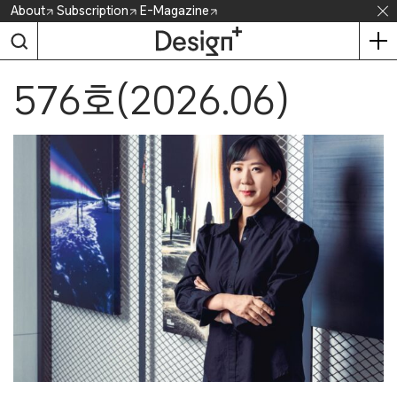
Skip
About
Subscription
E-Magazine
to
content
576호(2026.06)